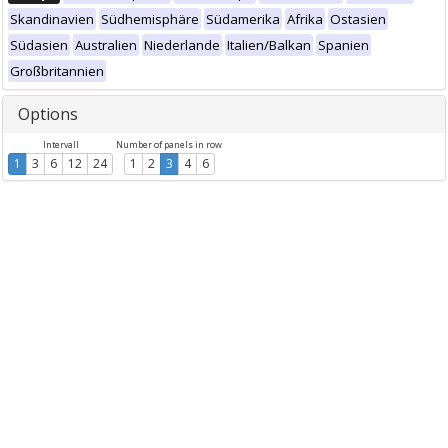
Skandinavien
Südhemisphäre
Südamerika
Afrika
Ostasien
Südasien
Australien
Niederlande
Italien/Balkan
Spanien
Großbritannien
Options
Intervall
Number of panels in row
1
3
6
12
24
1
2
3
4
6