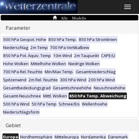
Toggle
naviga
Alle Modelle
Parameter
500 hPa Geopot. Höhe
850 hPa Temp.
850 hPa Stromlinien
Niederschlag
2m Temp
700 hPa Vertikalbew
850 hPa Pot. Äquiv. Temp
10m Wind
2m Taupunkt
CAPE/LI
Hohe Wolken
Mittelhohe Wolken
Niedrige Wolken
700 hPa Rel. Feuchte
Min/Max Temp.
Gesamtniederschlag
Spitzenwind
2m Rel. feuchte
300 hPa Wind
200 hPa Wind
Gesamtbedeckungsgrad
Gesamtschneehöhe
Neuschneehöhe
Gesamt-Neuschnee
Mittl. Wolken
850 hPa Temp. Abweichung
500 hPa Wind
50 hPa Temp
Schnee/Eis
Wellenhoehe
Niederschlagsform
Gebiet
Europa
Nordhemisphäre
Mitteleuropa
Nordamerika
Dänemark