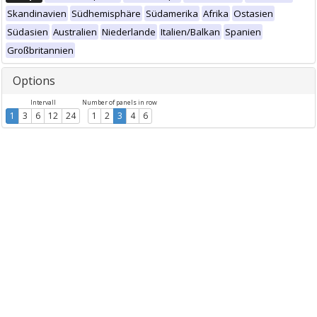
Skandinavien
Südhemisphäre
Südamerika
Afrika
Ostasien
Südasien
Australien
Niederlande
Italien/Balkan
Spanien
Großbritannien
Options
Intervall
Number of panels in row
1
3
6
12
24
1
2
3
4
6