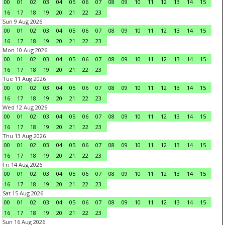
00
01
02
03
04
05
06
07
08
09
10
11
12
13
14
15
16
17
18
19
20
21
22
23
Sun 9 Aug 2026
00
01
02
03
04
05
06
07
08
09
10
11
12
13
14
15
16
17
18
19
20
21
22
23
Mon 10 Aug 2026
00
01
02
03
04
05
06
07
08
09
10
11
12
13
14
15
16
17
18
19
20
21
22
23
Tue 11 Aug 2026
00
01
02
03
04
05
06
07
08
09
10
11
12
13
14
15
16
17
18
19
20
21
22
23
Wed 12 Aug 2026
00
01
02
03
04
05
06
07
08
09
10
11
12
13
14
15
16
17
18
19
20
21
22
23
Thu 13 Aug 2026
00
01
02
03
04
05
06
07
08
09
10
11
12
13
14
15
16
17
18
19
20
21
22
23
Fri 14 Aug 2026
00
01
02
03
04
05
06
07
08
09
10
11
12
13
14
15
16
17
18
19
20
21
22
23
Sat 15 Aug 2026
00
01
02
03
04
05
06
07
08
09
10
11
12
13
14
15
16
17
18
19
20
21
22
23
Sun 16 Aug 2026