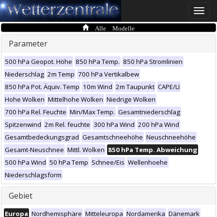
Toggle
naviga
Alle Modelle
Parameter
500 hPa Geopot. Höhe
850 hPa Temp.
850 hPa Stromlinien
Niederschlag
2m Temp
700 hPa Vertikalbew
850 hPa Pot. Äquiv. Temp
10m Wind
2m Taupunkt
CAPE/LI
Hohe Wolken
Mittelhohe Wolken
Niedrige Wolken
700 hPa Rel. Feuchte
Min/Max Temp.
Gesamtniederschlag
Spitzenwind
2m Rel. feuchte
300 hPa Wind
200 hPa Wind
Gesamtbedeckungsgrad
Gesamtschneehöhe
Neuschneehöhe
Gesamt-Neuschnee
Mittl. Wolken
850 hPa Temp. Abweichung
500 hPa Wind
50 hPa Temp
Schnee/Eis
Wellenhoehe
Niederschlagsform
Gebiet
Europa
Nordhemisphäre
Mitteleuropa
Nordamerika
Dänemark