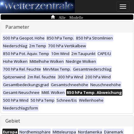
Toggle
naviga
Alle Modelle
Parameter
500 hPa Geopot. Höhe
850 hPa Temp.
850 hPa Stromlinien
Niederschlag
2m Temp
700 hPa Vertikalbew
850 hPa Pot. Äquiv. Temp
10m Wind
2m Taupunkt
CAPE/LI
Hohe Wolken
Mittelhohe Wolken
Niedrige Wolken
700 hPa Rel. Feuchte
Min/Max Temp.
Gesamtniederschlag
Spitzenwind
2m Rel. feuchte
300 hPa Wind
200 hPa Wind
Gesamtbedeckungsgrad
Gesamtschneehöhe
Neuschneehöhe
Gesamt-Neuschnee
Mittl. Wolken
850 hPa Temp. Abweichung
500 hPa Wind
50 hPa Temp
Schnee/Eis
Wellenhoehe
Niederschlagsform
Gebiet
Europa
Nordhemisphäre
Mitteleuropa
Nordamerika
Dänemark