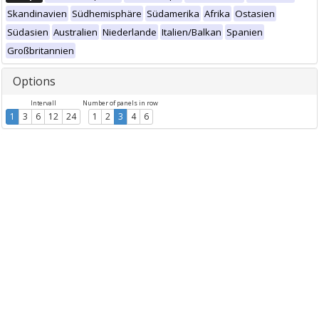
Skandinavien
Südhemisphäre
Südamerika
Afrika
Ostasien
Südasien
Australien
Niederlande
Italien/Balkan
Spanien
Großbritannien
Options
Intervall
Number of panels in row
1
3
6
12
24
1
2
3
4
6