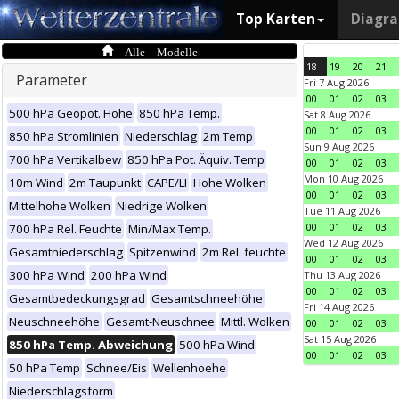
Top Karten
Diagr
Alle Modelle
18
19
20
21
Parameter
Fri 7 Aug 2026
00
01
02
03
500 hPa Geopot. Höhe
850 hPa Temp.
Sat 8 Aug 2026
00
01
02
03
850 hPa Stromlinien
Niederschlag
2m Temp
Sun 9 Aug 2026
700 hPa Vertikalbew
850 hPa Pot. Äquiv. Temp
00
01
02
03
Mon 10 Aug 2026
10m Wind
2m Taupunkt
CAPE/LI
Hohe Wolken
00
01
02
03
Mittelhohe Wolken
Niedrige Wolken
Tue 11 Aug 2026
00
01
02
03
700 hPa Rel. Feuchte
Min/Max Temp.
Wed 12 Aug 2026
Gesamtniederschlag
Spitzenwind
2m Rel. feuchte
00
01
02
03
300 hPa Wind
200 hPa Wind
Thu 13 Aug 2026
00
01
02
03
Gesamtbedeckungsgrad
Gesamtschneehöhe
Fri 14 Aug 2026
Neuschneehöhe
Gesamt-Neuschnee
Mittl. Wolken
00
01
02
03
Sat 15 Aug 2026
850 hPa Temp. Abweichung
500 hPa Wind
00
01
02
03
50 hPa Temp
Schnee/Eis
Wellenhoehe
Niederschlagsform