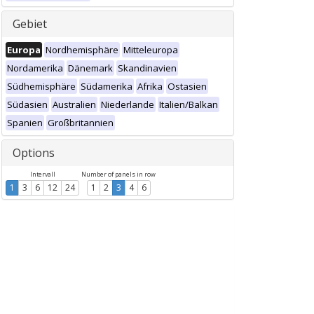
Gebiet
Europa
Nordhemisphäre
Mitteleuropa
Nordamerika
Dänemark
Skandinavien
Südhemisphäre
Südamerika
Afrika
Ostasien
Südasien
Australien
Niederlande
Italien/Balkan
Spanien
Großbritannien
Options
Intervall
Number of panels in row
1
3
6
12
24
1
2
3
4
6