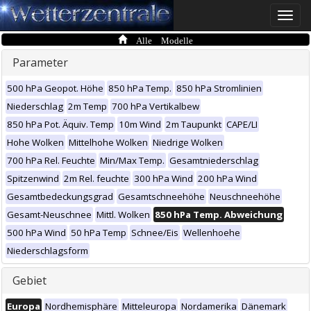
Toggle
naviga
Alle Modelle
Parameter
500 hPa Geopot. Höhe
850 hPa Temp.
850 hPa Stromlinien
Niederschlag
2m Temp
700 hPa Vertikalbew
850 hPa Pot. Äquiv. Temp
10m Wind
2m Taupunkt
CAPE/LI
Hohe Wolken
Mittelhohe Wolken
Niedrige Wolken
700 hPa Rel. Feuchte
Min/Max Temp.
Gesamtniederschlag
Spitzenwind
2m Rel. feuchte
300 hPa Wind
200 hPa Wind
Gesamtbedeckungsgrad
Gesamtschneehöhe
Neuschneehöhe
Gesamt-Neuschnee
Mittl. Wolken
850 hPa Temp. Abweichung
500 hPa Wind
50 hPa Temp
Schnee/Eis
Wellenhoehe
Niederschlagsform
Gebiet
Europa
Nordhemisphäre
Mitteleuropa
Nordamerika
Dänemark