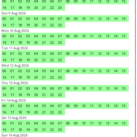
00
01
02
03
04
05
06
07
08
09
10
11
12
13
14
15
16
17
18
19
20
21
22
23
Sun 9 Aug 2026
00
01
02
03
04
05
06
07
08
09
10
11
12
13
14
15
16
17
18
19
20
21
22
23
Mon 10 Aug 2026
00
01
02
03
04
05
06
07
08
09
10
11
12
13
14
15
16
17
18
19
20
21
22
23
Tue 11 Aug 2026
00
01
02
03
04
05
06
07
08
09
10
11
12
13
14
15
16
17
18
19
20
21
22
23
Wed 12 Aug 2026
00
01
02
03
04
05
06
07
08
09
10
11
12
13
14
15
16
17
18
19
20
21
22
23
Thu 13 Aug 2026
00
01
02
03
04
05
06
07
08
09
10
11
12
13
14
15
16
17
18
19
20
21
22
23
Fri 14 Aug 2026
00
01
02
03
04
05
06
07
08
09
10
11
12
13
14
15
16
17
18
19
20
21
22
23
Sat 15 Aug 2026
00
01
02
03
04
05
06
07
08
09
10
11
12
13
14
15
16
17
18
19
20
21
22
23
Sun 16 Aug 2026