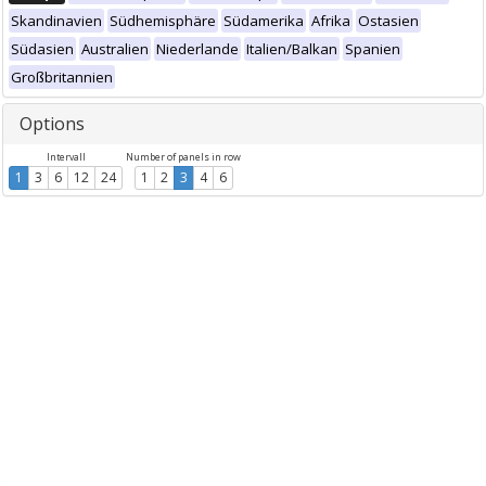
Skandinavien
Südhemisphäre
Südamerika
Afrika
Ostasien
Südasien
Australien
Niederlande
Italien/Balkan
Spanien
Großbritannien
Options
Intervall
Number of panels in row
1
3
6
12
24
1
2
3
4
6