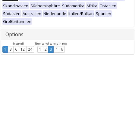
Skandinavien
Südhemisphäre
Südamerika
Afrika
Ostasien
Südasien
Australien
Niederlande
Italien/Balkan
Spanien
Großbritannien
Options
Intervall
Number of panels in row
1
3
6
12
24
1
2
3
4
6