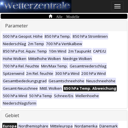
Toggle
naviga
Alle Modelle
Parameter
500 hPa Geopot. Höhe
850 hPa Temp.
850 hPa Stromlinien
Niederschlag
2m Temp
700 hPa Vertikalbew
850 hPa Pot. Äquiv. Temp
10m Wind
2m Taupunkt
CAPE/LI
Hohe Wolken
Mittelhohe Wolken
Niedrige Wolken
700 hPa Rel. Feuchte
Min/Max Temp.
Gesamtniederschlag
Spitzenwind
2m Rel. feuchte
300 hPa Wind
200 hPa Wind
Gesamtbedeckungsgrad
Gesamtschneehöhe
Neuschneehöhe
Gesamt-Neuschnee
Mittl. Wolken
850 hPa Temp. Abweichung
500 hPa Wind
50 hPa Temp
Schnee/Eis
Wellenhoehe
Niederschlagsform
Gebiet
Europa
Nordhemisphäre
Mitteleuropa
Nordamerika
Dänemark