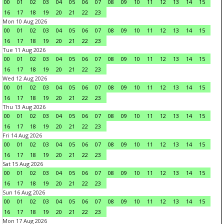
00
01
02
03
04
05
06
07
08
09
10
11
12
13
14
15
16
17
18
19
20
21
22
23
Mon 10 Aug 2026
00
01
02
03
04
05
06
07
08
09
10
11
12
13
14
15
16
17
18
19
20
21
22
23
Tue 11 Aug 2026
00
01
02
03
04
05
06
07
08
09
10
11
12
13
14
15
16
17
18
19
20
21
22
23
Wed 12 Aug 2026
00
01
02
03
04
05
06
07
08
09
10
11
12
13
14
15
16
17
18
19
20
21
22
23
Thu 13 Aug 2026
00
01
02
03
04
05
06
07
08
09
10
11
12
13
14
15
16
17
18
19
20
21
22
23
Fri 14 Aug 2026
00
01
02
03
04
05
06
07
08
09
10
11
12
13
14
15
16
17
18
19
20
21
22
23
Sat 15 Aug 2026
00
01
02
03
04
05
06
07
08
09
10
11
12
13
14
15
16
17
18
19
20
21
22
23
Sun 16 Aug 2026
00
01
02
03
04
05
06
07
08
09
10
11
12
13
14
15
16
17
18
19
20
21
22
23
Mon 17 Aug 2026