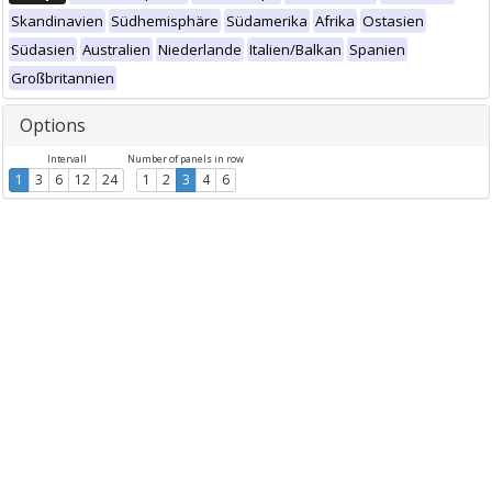
Skandinavien
Südhemisphäre
Südamerika
Afrika
Ostasien
Südasien
Australien
Niederlande
Italien/Balkan
Spanien
Großbritannien
Options
Intervall
Number of panels in row
1
3
6
12
24
1
2
3
4
6