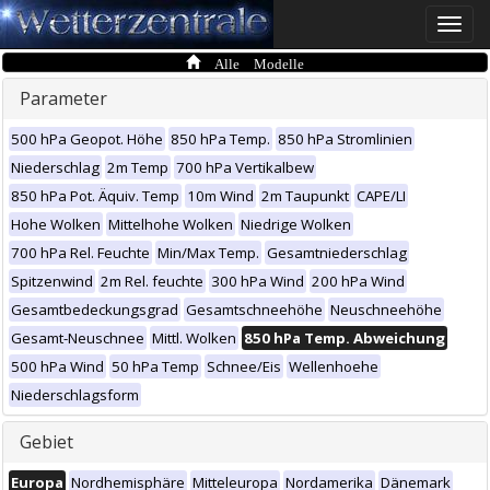
Toggle
naviga
Alle Modelle
Parameter
500 hPa Geopot. Höhe
850 hPa Temp.
850 hPa Stromlinien
Niederschlag
2m Temp
700 hPa Vertikalbew
850 hPa Pot. Äquiv. Temp
10m Wind
2m Taupunkt
CAPE/LI
Hohe Wolken
Mittelhohe Wolken
Niedrige Wolken
700 hPa Rel. Feuchte
Min/Max Temp.
Gesamtniederschlag
Spitzenwind
2m Rel. feuchte
300 hPa Wind
200 hPa Wind
Gesamtbedeckungsgrad
Gesamtschneehöhe
Neuschneehöhe
Gesamt-Neuschnee
Mittl. Wolken
850 hPa Temp. Abweichung
500 hPa Wind
50 hPa Temp
Schnee/Eis
Wellenhoehe
Niederschlagsform
Gebiet
Europa
Nordhemisphäre
Mitteleuropa
Nordamerika
Dänemark