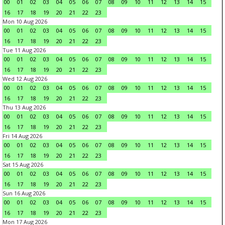
00
01
02
03
04
05
06
07
08
09
10
11
12
13
14
15
16
17
18
19
20
21
22
23
Mon 10 Aug 2026
00
01
02
03
04
05
06
07
08
09
10
11
12
13
14
15
16
17
18
19
20
21
22
23
Tue 11 Aug 2026
00
01
02
03
04
05
06
07
08
09
10
11
12
13
14
15
16
17
18
19
20
21
22
23
Wed 12 Aug 2026
00
01
02
03
04
05
06
07
08
09
10
11
12
13
14
15
16
17
18
19
20
21
22
23
Thu 13 Aug 2026
00
01
02
03
04
05
06
07
08
09
10
11
12
13
14
15
16
17
18
19
20
21
22
23
Fri 14 Aug 2026
00
01
02
03
04
05
06
07
08
09
10
11
12
13
14
15
16
17
18
19
20
21
22
23
Sat 15 Aug 2026
00
01
02
03
04
05
06
07
08
09
10
11
12
13
14
15
16
17
18
19
20
21
22
23
Sun 16 Aug 2026
00
01
02
03
04
05
06
07
08
09
10
11
12
13
14
15
16
17
18
19
20
21
22
23
Mon 17 Aug 2026