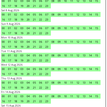
00
01
02
03
04
05
06
07
08
09
10
11
12
13
14
15
16
17
18
19
20
21
22
23
Sat 8 Aug 2026
00
01
02
03
04
05
06
07
08
09
10
11
12
13
14
15
16
17
18
19
20
21
22
23
Sun 9 Aug 2026
00
01
02
03
04
05
06
07
08
09
10
11
12
13
14
15
16
17
18
19
20
21
22
23
Mon 10 Aug 2026
00
01
02
03
04
05
06
07
08
09
10
11
12
13
14
15
16
17
18
19
20
21
22
23
Tue 11 Aug 2026
00
01
02
03
04
05
06
07
08
09
10
11
12
13
14
15
16
17
18
19
20
21
22
23
Wed 12 Aug 2026
00
01
02
03
04
05
06
07
08
09
10
11
12
13
14
15
16
17
18
19
20
21
22
23
Thu 13 Aug 2026
00
01
02
03
04
05
06
07
08
09
10
11
12
13
14
15
16
17
18
19
20
21
22
23
Fri 14 Aug 2026
00
01
02
03
04
05
06
07
08
09
10
11
12
13
14
15
16
17
18
19
20
21
22
23
Sat 15 Aug 2026