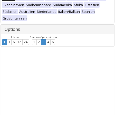
Skandinavien
Südhemisphäre
Südamerika
Afrika
Ostasien
Südasien
Australien
Niederlande
Italien/Balkan
Spanien
Großbritannien
Options
Intervall
Number of panels in row
1
3
6
12
24
1
2
3
4
6