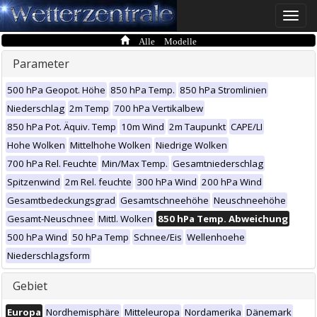
Toggle
naviga
Alle Modelle
Parameter
500 hPa Geopot. Höhe
850 hPa Temp.
850 hPa Stromlinien
Niederschlag
2m Temp
700 hPa Vertikalbew
850 hPa Pot. Äquiv. Temp
10m Wind
2m Taupunkt
CAPE/LI
Hohe Wolken
Mittelhohe Wolken
Niedrige Wolken
700 hPa Rel. Feuchte
Min/Max Temp.
Gesamtniederschlag
Spitzenwind
2m Rel. feuchte
300 hPa Wind
200 hPa Wind
Gesamtbedeckungsgrad
Gesamtschneehöhe
Neuschneehöhe
Gesamt-Neuschnee
Mittl. Wolken
850 hPa Temp. Abweichung
500 hPa Wind
50 hPa Temp
Schnee/Eis
Wellenhoehe
Niederschlagsform
Gebiet
Europa
Nordhemisphäre
Mitteleuropa
Nordamerika
Dänemark