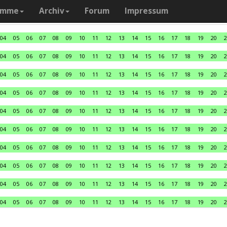
amme
Archiv
Forum
Impressum
04
05
06
07
08
09
10
11
12
13
14
15
16
17
18
19
20
2
04
05
06
07
08
09
10
11
12
13
14
15
16
17
18
19
20
2
04
05
06
07
08
09
10
11
12
13
14
15
16
17
18
19
20
2
04
05
06
07
08
09
10
11
12
13
14
15
16
17
18
19
20
2
04
05
06
07
08
09
10
11
12
13
14
15
16
17
18
19
20
2
04
05
06
07
08
09
10
11
12
13
14
15
16
17
18
19
20
2
04
05
06
07
08
09
10
11
12
13
14
15
16
17
18
19
20
2
04
05
06
07
08
09
10
11
12
13
14
15
16
17
18
19
20
2
04
05
06
07
08
09
10
11
12
13
14
15
16
17
18
19
20
2
04
05
06
07
08
09
10
11
12
13
14
15
16
17
18
19
20
2