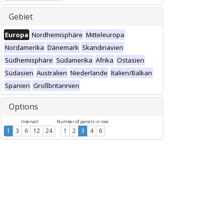
Gebiet
Europa
Nordhemisphäre
Mitteleuropa
Nordamerika
Dänemark
Skandinavien
Südhemisphäre
Südamerika
Afrika
Ostasien
Südasien
Australien
Niederlande
Italien/Balkan
Spanien
Großbritannien
Options
Intervall
Number of panels in row
1
3
6
12
24
1
2
3
4
6