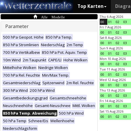
Top Karten
Diagr
Alle Modelle
Thu 6 Aug 2026
00
01
02
03
Parameter
Fri 7 Aug 2026
00
01
02
03
500 hPa Geopot. Höhe
850 hPa Temp.
Sat 8 Aug 2026
00
01
02
03
850 hPa Stromlinien
Niederschlag
2m Temp
Sun 9 Aug 2026
700 hPa Vertikalbew
850 hPa Pot. Äquiv. Temp
00
01
02
03
Mon 10 Aug 2026
10m Wind
2m Taupunkt
CAPE/LI
Hohe Wolken
00
01
02
03
Mittelhohe Wolken
Niedrige Wolken
Tue 11 Aug 2026
00
01
02
03
700 hPa Rel. Feuchte
Min/Max Temp.
Wed 12 Aug 2026
Gesamtniederschlag
Spitzenwind
2m Rel. feuchte
00
01
02
03
300 hPa Wind
200 hPa Wind
Thu 13 Aug 2026
00
01
02
03
Gesamtbedeckungsgrad
Gesamtschneehöhe
Fri 14 Aug 2026
Neuschneehöhe
Gesamt-Neuschnee
Mittl. Wolken
00
01
02
03
Sat 15 Aug 2026
850 hPa Temp. Abweichung
500 hPa Wind
00
01
02
03
50 hPa Temp
Schnee/Eis
Wellenhoehe
Niederschlagsform