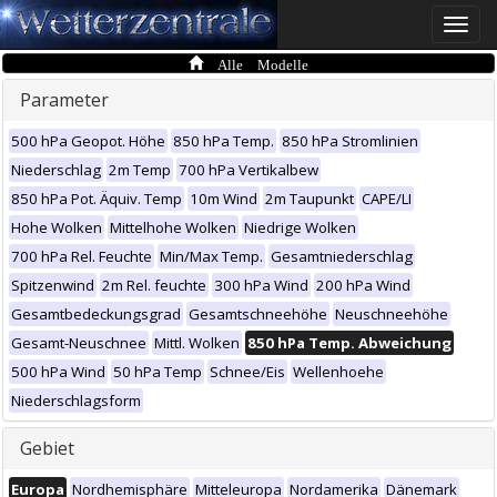
Toggle
naviga
Alle Modelle
Parameter
500 hPa Geopot. Höhe
850 hPa Temp.
850 hPa Stromlinien
Niederschlag
2m Temp
700 hPa Vertikalbew
850 hPa Pot. Äquiv. Temp
10m Wind
2m Taupunkt
CAPE/LI
Hohe Wolken
Mittelhohe Wolken
Niedrige Wolken
700 hPa Rel. Feuchte
Min/Max Temp.
Gesamtniederschlag
Spitzenwind
2m Rel. feuchte
300 hPa Wind
200 hPa Wind
Gesamtbedeckungsgrad
Gesamtschneehöhe
Neuschneehöhe
Gesamt-Neuschnee
Mittl. Wolken
850 hPa Temp. Abweichung
500 hPa Wind
50 hPa Temp
Schnee/Eis
Wellenhoehe
Niederschlagsform
Gebiet
Europa
Nordhemisphäre
Mitteleuropa
Nordamerika
Dänemark