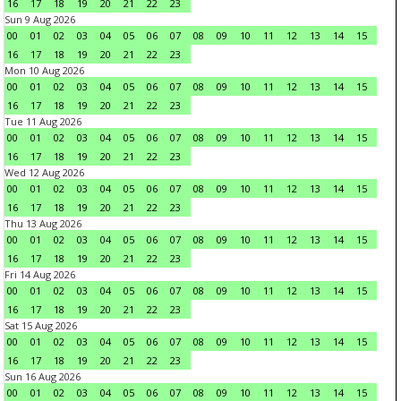
16
17
18
19
20
21
22
23
Sun 9 Aug 2026
00
01
02
03
04
05
06
07
08
09
10
11
12
13
14
15
16
17
18
19
20
21
22
23
Mon 10 Aug 2026
00
01
02
03
04
05
06
07
08
09
10
11
12
13
14
15
16
17
18
19
20
21
22
23
Tue 11 Aug 2026
00
01
02
03
04
05
06
07
08
09
10
11
12
13
14
15
16
17
18
19
20
21
22
23
Wed 12 Aug 2026
00
01
02
03
04
05
06
07
08
09
10
11
12
13
14
15
16
17
18
19
20
21
22
23
Thu 13 Aug 2026
00
01
02
03
04
05
06
07
08
09
10
11
12
13
14
15
16
17
18
19
20
21
22
23
Fri 14 Aug 2026
00
01
02
03
04
05
06
07
08
09
10
11
12
13
14
15
16
17
18
19
20
21
22
23
Sat 15 Aug 2026
00
01
02
03
04
05
06
07
08
09
10
11
12
13
14
15
16
17
18
19
20
21
22
23
Sun 16 Aug 2026
00
01
02
03
04
05
06
07
08
09
10
11
12
13
14
15