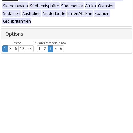
Skandinavien
Südhemisphäre
Südamerika
Afrika
Ostasien
Südasien
Australien
Niederlande
Italien/Balkan
Spanien
Großbritannien
Options
Intervall
Number of panels in row
1
3
6
12
24
1
2
3
4
6