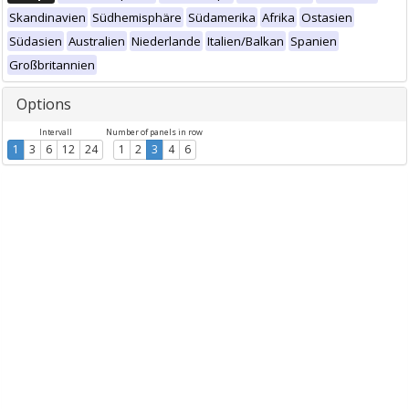
Skandinavien
Südhemisphäre
Südamerika
Afrika
Ostasien
Südasien
Australien
Niederlande
Italien/Balkan
Spanien
Großbritannien
Options
Intervall
Number of panels in row
1
3
6
12
24
1
2
3
4
6