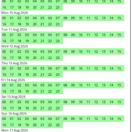
00
01
02
03
04
05
06
07
08
09
10
11
12
13
14
15
16
17
18
19
20
21
22
23
Mon 10 Aug 2026
00
01
02
03
04
05
06
07
08
09
10
11
12
13
14
15
16
17
18
19
20
21
22
23
Tue 11 Aug 2026
00
01
02
03
04
05
06
07
08
09
10
11
12
13
14
15
16
17
18
19
20
21
22
23
Wed 12 Aug 2026
00
01
02
03
04
05
06
07
08
09
10
11
12
13
14
15
16
17
18
19
20
21
22
23
Thu 13 Aug 2026
00
01
02
03
04
05
06
07
08
09
10
11
12
13
14
15
16
17
18
19
20
21
22
23
Fri 14 Aug 2026
00
01
02
03
04
05
06
07
08
09
10
11
12
13
14
15
16
17
18
19
20
21
22
23
Sat 15 Aug 2026
00
01
02
03
04
05
06
07
08
09
10
11
12
13
14
15
16
17
18
19
20
21
22
23
Sun 16 Aug 2026
00
01
02
03
04
05
06
07
08
09
10
11
12
13
14
15
16
17
18
19
20
21
22
23
Mon 17 Aug 2026