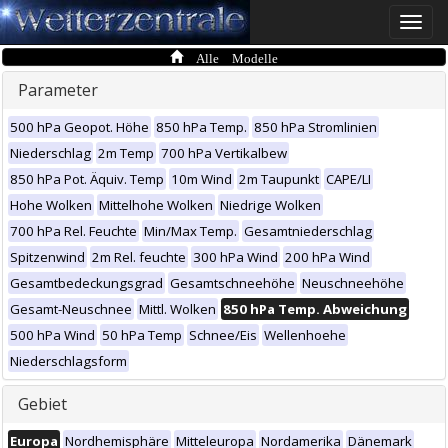
Toggle
naviga
Alle Modelle
Parameter
500 hPa Geopot. Höhe
850 hPa Temp.
850 hPa Stromlinien
Niederschlag
2m Temp
700 hPa Vertikalbew
850 hPa Pot. Äquiv. Temp
10m Wind
2m Taupunkt
CAPE/LI
Hohe Wolken
Mittelhohe Wolken
Niedrige Wolken
700 hPa Rel. Feuchte
Min/Max Temp.
Gesamtniederschlag
Spitzenwind
2m Rel. feuchte
300 hPa Wind
200 hPa Wind
Gesamtbedeckungsgrad
Gesamtschneehöhe
Neuschneehöhe
Gesamt-Neuschnee
Mittl. Wolken
850 hPa Temp. Abweichung
500 hPa Wind
50 hPa Temp
Schnee/Eis
Wellenhoehe
Niederschlagsform
Gebiet
Europa
Nordhemisphäre
Mitteleuropa
Nordamerika
Dänemark