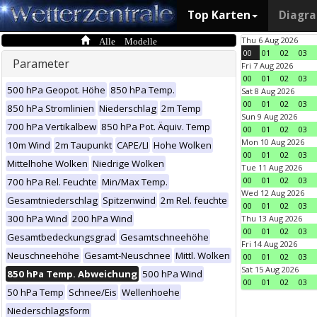
Top Karten
Diagr
Alle Modelle
Thu 6 Aug 2026
00
01
02
03
Parameter
Fri 7 Aug 2026
00
01
02
03
500 hPa Geopot. Höhe
850 hPa Temp.
Sat 8 Aug 2026
00
01
02
03
850 hPa Stromlinien
Niederschlag
2m Temp
Sun 9 Aug 2026
700 hPa Vertikalbew
850 hPa Pot. Äquiv. Temp
00
01
02
03
Mon 10 Aug 2026
10m Wind
2m Taupunkt
CAPE/LI
Hohe Wolken
00
01
02
03
Mittelhohe Wolken
Niedrige Wolken
Tue 11 Aug 2026
00
01
02
03
700 hPa Rel. Feuchte
Min/Max Temp.
Wed 12 Aug 2026
Gesamtniederschlag
Spitzenwind
2m Rel. feuchte
00
01
02
03
300 hPa Wind
200 hPa Wind
Thu 13 Aug 2026
00
01
02
03
Gesamtbedeckungsgrad
Gesamtschneehöhe
Fri 14 Aug 2026
Neuschneehöhe
Gesamt-Neuschnee
Mittl. Wolken
00
01
02
03
Sat 15 Aug 2026
850 hPa Temp. Abweichung
500 hPa Wind
00
01
02
03
50 hPa Temp
Schnee/Eis
Wellenhoehe
Niederschlagsform