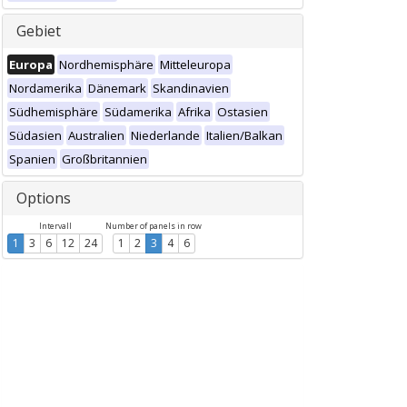
Gebiet
Europa
Nordhemisphäre
Mitteleuropa
Nordamerika
Dänemark
Skandinavien
Südhemisphäre
Südamerika
Afrika
Ostasien
Südasien
Australien
Niederlande
Italien/Balkan
Spanien
Großbritannien
Options
Intervall
Number of panels in row
1
3
6
12
24
1
2
3
4
6