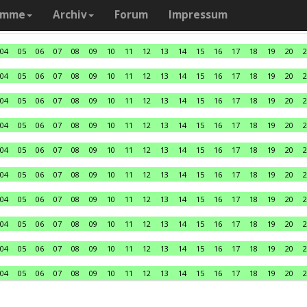
amme
Archiv
Forum
Impressum
04
05
06
07
08
09
10
11
12
13
14
15
16
17
18
19
20
2
04
05
06
07
08
09
10
11
12
13
14
15
16
17
18
19
20
2
04
05
06
07
08
09
10
11
12
13
14
15
16
17
18
19
20
2
04
05
06
07
08
09
10
11
12
13
14
15
16
17
18
19
20
2
04
05
06
07
08
09
10
11
12
13
14
15
16
17
18
19
20
2
04
05
06
07
08
09
10
11
12
13
14
15
16
17
18
19
20
2
04
05
06
07
08
09
10
11
12
13
14
15
16
17
18
19
20
2
04
05
06
07
08
09
10
11
12
13
14
15
16
17
18
19
20
2
04
05
06
07
08
09
10
11
12
13
14
15
16
17
18
19
20
2
04
05
06
07
08
09
10
11
12
13
14
15
16
17
18
19
20
2