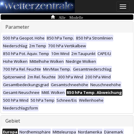
Toggle
naviga
Alle Modelle
Parameter
500 hPa Geopot. Höhe
850 hPa Temp.
850 hPa Stromlinien
Niederschlag
2m Temp
700 hPa Vertikalbew
850 hPa Pot. Äquiv. Temp
10m Wind
2m Taupunkt
CAPE/LI
Hohe Wolken
Mittelhohe Wolken
Niedrige Wolken
700 hPa Rel. Feuchte
Min/Max Temp.
Gesamtniederschlag
Spitzenwind
2m Rel. feuchte
300 hPa Wind
200 hPa Wind
Gesamtbedeckungsgrad
Gesamtschneehöhe
Neuschneehöhe
Gesamt-Neuschnee
Mittl. Wolken
850 hPa Temp. Abweichung
500 hPa Wind
50 hPa Temp
Schnee/Eis
Wellenhoehe
Niederschlagsform
Gebiet
Europa
Nordhemisphäre
Mitteleuropa
Nordamerika
Dänemark