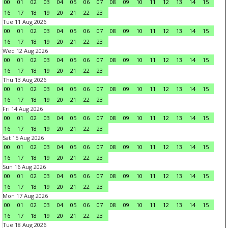
00
01
02
03
04
05
06
07
08
09
10
11
12
13
14
15
16
17
18
19
20
21
22
23
Tue 11 Aug 2026
00
01
02
03
04
05
06
07
08
09
10
11
12
13
14
15
16
17
18
19
20
21
22
23
Wed 12 Aug 2026
00
01
02
03
04
05
06
07
08
09
10
11
12
13
14
15
16
17
18
19
20
21
22
23
Thu 13 Aug 2026
00
01
02
03
04
05
06
07
08
09
10
11
12
13
14
15
16
17
18
19
20
21
22
23
Fri 14 Aug 2026
00
01
02
03
04
05
06
07
08
09
10
11
12
13
14
15
16
17
18
19
20
21
22
23
Sat 15 Aug 2026
00
01
02
03
04
05
06
07
08
09
10
11
12
13
14
15
16
17
18
19
20
21
22
23
Sun 16 Aug 2026
00
01
02
03
04
05
06
07
08
09
10
11
12
13
14
15
16
17
18
19
20
21
22
23
Mon 17 Aug 2026
00
01
02
03
04
05
06
07
08
09
10
11
12
13
14
15
16
17
18
19
20
21
22
23
Tue 18 Aug 2026