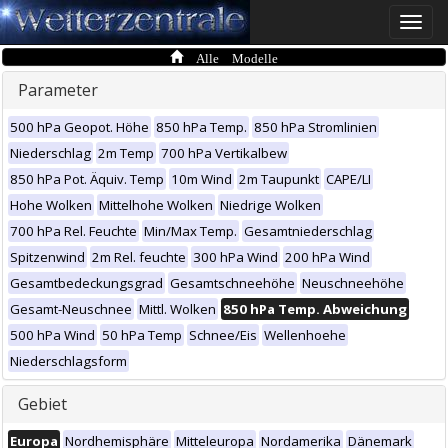
Toggle
naviga
Alle Modelle
Parameter
500 hPa Geopot. Höhe
850 hPa Temp.
850 hPa Stromlinien
Niederschlag
2m Temp
700 hPa Vertikalbew
850 hPa Pot. Äquiv. Temp
10m Wind
2m Taupunkt
CAPE/LI
Hohe Wolken
Mittelhohe Wolken
Niedrige Wolken
700 hPa Rel. Feuchte
Min/Max Temp.
Gesamtniederschlag
Spitzenwind
2m Rel. feuchte
300 hPa Wind
200 hPa Wind
Gesamtbedeckungsgrad
Gesamtschneehöhe
Neuschneehöhe
Gesamt-Neuschnee
Mittl. Wolken
850 hPa Temp. Abweichung
500 hPa Wind
50 hPa Temp
Schnee/Eis
Wellenhoehe
Niederschlagsform
Gebiet
Europa
Nordhemisphäre
Mitteleuropa
Nordamerika
Dänemark