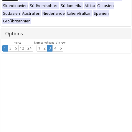
Skandinavien
Südhemisphäre
Südamerika
Afrika
Ostasien
Südasien
Australien
Niederlande
Italien/Balkan
Spanien
Großbritannien
Options
Intervall
Number of panels in row
1
3
6
12
24
1
2
3
4
6