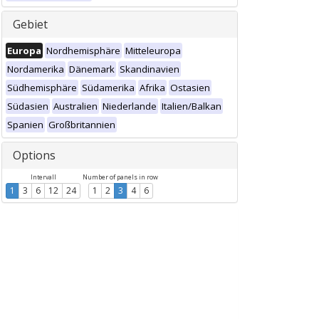
Gebiet
Europa
Nordhemisphäre
Mitteleuropa
Nordamerika
Dänemark
Skandinavien
Südhemisphäre
Südamerika
Afrika
Ostasien
Südasien
Australien
Niederlande
Italien/Balkan
Spanien
Großbritannien
Options
Intervall
Number of panels in row
1
3
6
12
24
1
2
3
4
6