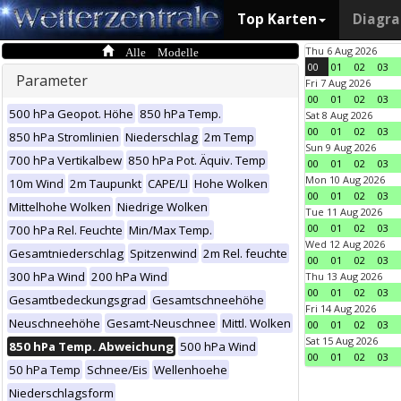
Top Karten
Diagr
Alle Modelle
Thu 6 Aug 2026
00
01
02
03
Parameter
Fri 7 Aug 2026
00
01
02
03
500 hPa Geopot. Höhe
850 hPa Temp.
Sat 8 Aug 2026
00
01
02
03
850 hPa Stromlinien
Niederschlag
2m Temp
Sun 9 Aug 2026
700 hPa Vertikalbew
850 hPa Pot. Äquiv. Temp
00
01
02
03
Mon 10 Aug 2026
10m Wind
2m Taupunkt
CAPE/LI
Hohe Wolken
00
01
02
03
Mittelhohe Wolken
Niedrige Wolken
Tue 11 Aug 2026
00
01
02
03
700 hPa Rel. Feuchte
Min/Max Temp.
Wed 12 Aug 2026
Gesamtniederschlag
Spitzenwind
2m Rel. feuchte
00
01
02
03
300 hPa Wind
200 hPa Wind
Thu 13 Aug 2026
00
01
02
03
Gesamtbedeckungsgrad
Gesamtschneehöhe
Fri 14 Aug 2026
Neuschneehöhe
Gesamt-Neuschnee
Mittl. Wolken
00
01
02
03
Sat 15 Aug 2026
850 hPa Temp. Abweichung
500 hPa Wind
00
01
02
03
50 hPa Temp
Schnee/Eis
Wellenhoehe
Niederschlagsform