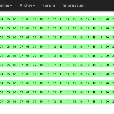
amme
Archiv
Forum
Impressum
04
05
06
07
08
09
10
11
12
13
14
15
16
17
18
19
20
2
04
05
06
07
08
09
10
11
12
13
14
15
16
17
18
19
20
2
04
05
06
07
08
09
10
11
12
13
14
15
16
17
18
19
20
2
04
05
06
07
08
09
10
11
12
13
14
15
16
17
18
19
20
2
04
05
06
07
08
09
10
11
12
13
14
15
16
17
18
19
20
2
04
05
06
07
08
09
10
11
12
13
14
15
16
17
18
19
20
2
04
05
06
07
08
09
10
11
12
13
14
15
16
17
18
19
20
2
04
05
06
07
08
09
10
11
12
13
14
15
16
17
18
19
20
2
04
05
06
07
08
09
10
11
12
13
14
15
16
17
18
19
20
2
04
05
06
07
08
09
10
11
12
13
14
15
16
17
18
19
20
2