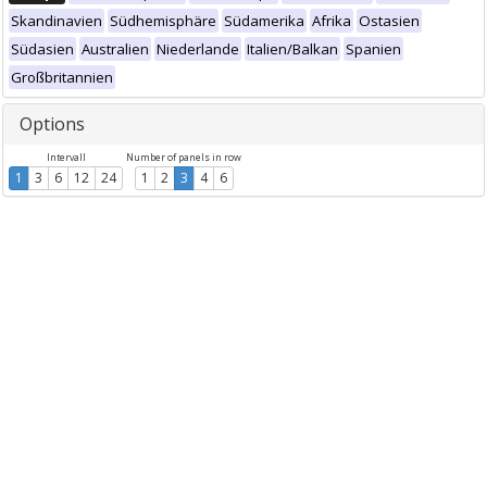
Skandinavien
Südhemisphäre
Südamerika
Afrika
Ostasien
Südasien
Australien
Niederlande
Italien/Balkan
Spanien
Großbritannien
Options
Intervall
Number of panels in row
1
3
6
12
24
1
2
3
4
6