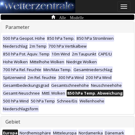
Toggle
naviga
Alle Modelle
Parameter
500 hPa Geopot. Höhe
850 hPa Temp.
850 hPa Stromlinien
Niederschlag
2m Temp
700 hPa Vertikalbew
850 hPa Pot. Äquiv. Temp
10m Wind
2m Taupunkt
CAPE/LI
Hohe Wolken
Mittelhohe Wolken
Niedrige Wolken
700 hPa Rel. Feuchte
Min/Max Temp.
Gesamtniederschlag
Spitzenwind
2m Rel. feuchte
300 hPa Wind
200 hPa Wind
Gesamtbedeckungsgrad
Gesamtschneehöhe
Neuschneehöhe
Gesamt-Neuschnee
Mittl. Wolken
850 hPa Temp. Abweichung
500 hPa Wind
50 hPa Temp
Schnee/Eis
Wellenhoehe
Niederschlagsform
Gebiet
Europa
Nordhemisphäre
Mitteleuropa
Nordamerika
Dänemark