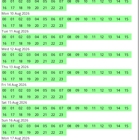
00
01
02
03
04
05
06
07
08
09
10
11
12
13
14
15
16
17
18
19
20
21
22
23
Mon 10 Aug 2026
00
01
02
03
04
05
06
07
08
09
10
11
12
13
14
15
16
17
18
19
20
21
22
23
Tue 11 Aug 2026
00
01
02
03
04
05
06
07
08
09
10
11
12
13
14
15
16
17
18
19
20
21
22
23
Wed 12 Aug 2026
00
01
02
03
04
05
06
07
08
09
10
11
12
13
14
15
16
17
18
19
20
21
22
23
Thu 13 Aug 2026
00
01
02
03
04
05
06
07
08
09
10
11
12
13
14
15
16
17
18
19
20
21
22
23
Fri 14 Aug 2026
00
01
02
03
04
05
06
07
08
09
10
11
12
13
14
15
16
17
18
19
20
21
22
23
Sat 15 Aug 2026
00
01
02
03
04
05
06
07
08
09
10
11
12
13
14
15
16
17
18
19
20
21
22
23
Sun 16 Aug 2026
00
01
02
03
04
05
06
07
08
09
10
11
12
13
14
15
16
17
18
19
20
21
22
23
Mon 17 Aug 2026