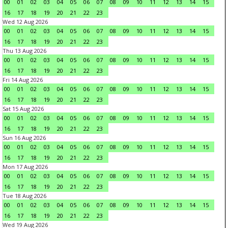
00
01
02
03
04
05
06
07
08
09
10
11
12
13
14
15
16
17
18
19
20
21
22
23
Wed 12 Aug 2026
00
01
02
03
04
05
06
07
08
09
10
11
12
13
14
15
16
17
18
19
20
21
22
23
Thu 13 Aug 2026
00
01
02
03
04
05
06
07
08
09
10
11
12
13
14
15
16
17
18
19
20
21
22
23
Fri 14 Aug 2026
00
01
02
03
04
05
06
07
08
09
10
11
12
13
14
15
16
17
18
19
20
21
22
23
Sat 15 Aug 2026
00
01
02
03
04
05
06
07
08
09
10
11
12
13
14
15
16
17
18
19
20
21
22
23
Sun 16 Aug 2026
00
01
02
03
04
05
06
07
08
09
10
11
12
13
14
15
16
17
18
19
20
21
22
23
Mon 17 Aug 2026
00
01
02
03
04
05
06
07
08
09
10
11
12
13
14
15
16
17
18
19
20
21
22
23
Tue 18 Aug 2026
00
01
02
03
04
05
06
07
08
09
10
11
12
13
14
15
16
17
18
19
20
21
22
23
Wed 19 Aug 2026