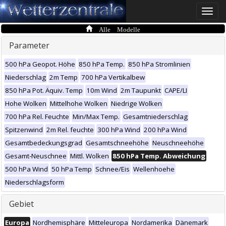
Toggle
naviga
Alle Modelle
Parameter
500 hPa Geopot. Höhe
850 hPa Temp.
850 hPa Stromlinien
Niederschlag
2m Temp
700 hPa Vertikalbew
850 hPa Pot. Äquiv. Temp
10m Wind
2m Taupunkt
CAPE/LI
Hohe Wolken
Mittelhohe Wolken
Niedrige Wolken
700 hPa Rel. Feuchte
Min/Max Temp.
Gesamtniederschlag
Spitzenwind
2m Rel. feuchte
300 hPa Wind
200 hPa Wind
Gesamtbedeckungsgrad
Gesamtschneehöhe
Neuschneehöhe
Gesamt-Neuschnee
Mittl. Wolken
850 hPa Temp. Abweichung
500 hPa Wind
50 hPa Temp
Schnee/Eis
Wellenhoehe
Niederschlagsform
Gebiet
Europa
Nordhemisphäre
Mitteleuropa
Nordamerika
Dänemark