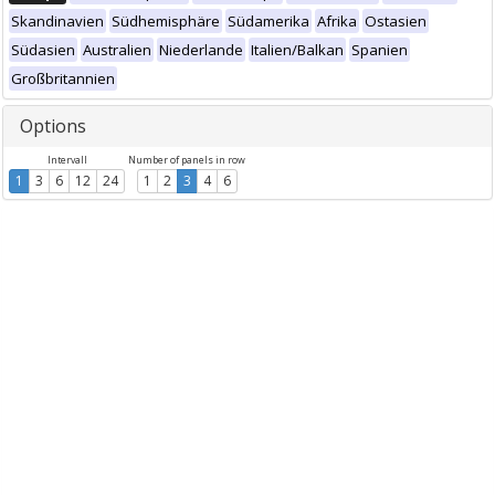
Skandinavien
Südhemisphäre
Südamerika
Afrika
Ostasien
Südasien
Australien
Niederlande
Italien/Balkan
Spanien
Großbritannien
Options
Intervall
Number of panels in row
1
3
6
12
24
1
2
3
4
6