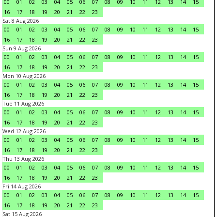
00
01
02
03
04
05
06
07
08
09
10
11
12
13
14
15
16
17
18
19
20
21
22
23
Sat 8 Aug 2026
00
01
02
03
04
05
06
07
08
09
10
11
12
13
14
15
16
17
18
19
20
21
22
23
Sun 9 Aug 2026
00
01
02
03
04
05
06
07
08
09
10
11
12
13
14
15
16
17
18
19
20
21
22
23
Mon 10 Aug 2026
00
01
02
03
04
05
06
07
08
09
10
11
12
13
14
15
16
17
18
19
20
21
22
23
Tue 11 Aug 2026
00
01
02
03
04
05
06
07
08
09
10
11
12
13
14
15
16
17
18
19
20
21
22
23
Wed 12 Aug 2026
00
01
02
03
04
05
06
07
08
09
10
11
12
13
14
15
16
17
18
19
20
21
22
23
Thu 13 Aug 2026
00
01
02
03
04
05
06
07
08
09
10
11
12
13
14
15
16
17
18
19
20
21
22
23
Fri 14 Aug 2026
00
01
02
03
04
05
06
07
08
09
10
11
12
13
14
15
16
17
18
19
20
21
22
23
Sat 15 Aug 2026