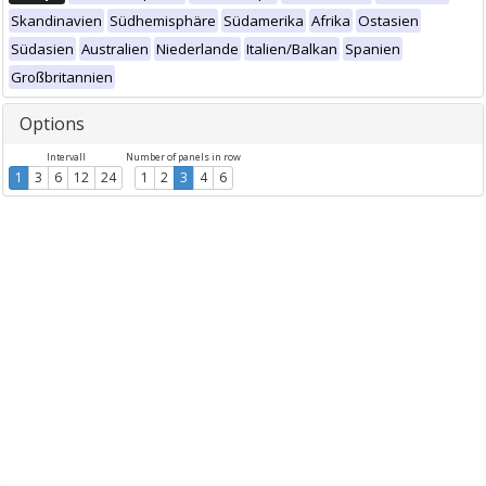
Skandinavien
Südhemisphäre
Südamerika
Afrika
Ostasien
Südasien
Australien
Niederlande
Italien/Balkan
Spanien
Großbritannien
Options
Intervall
Number of panels in row
1
3
6
12
24
1
2
3
4
6