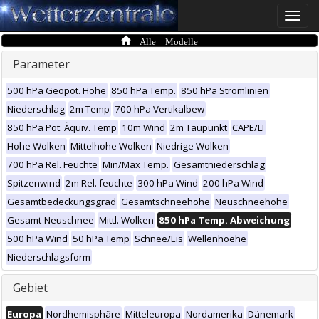
Toggle
naviga
Alle Modelle
Parameter
500 hPa Geopot. Höhe
850 hPa Temp.
850 hPa Stromlinien
Niederschlag
2m Temp
700 hPa Vertikalbew
850 hPa Pot. Äquiv. Temp
10m Wind
2m Taupunkt
CAPE/LI
Hohe Wolken
Mittelhohe Wolken
Niedrige Wolken
700 hPa Rel. Feuchte
Min/Max Temp.
Gesamtniederschlag
Spitzenwind
2m Rel. feuchte
300 hPa Wind
200 hPa Wind
Gesamtbedeckungsgrad
Gesamtschneehöhe
Neuschneehöhe
Gesamt-Neuschnee
Mittl. Wolken
850 hPa Temp. Abweichung
500 hPa Wind
50 hPa Temp
Schnee/Eis
Wellenhoehe
Niederschlagsform
Gebiet
Europa
Nordhemisphäre
Mitteleuropa
Nordamerika
Dänemark