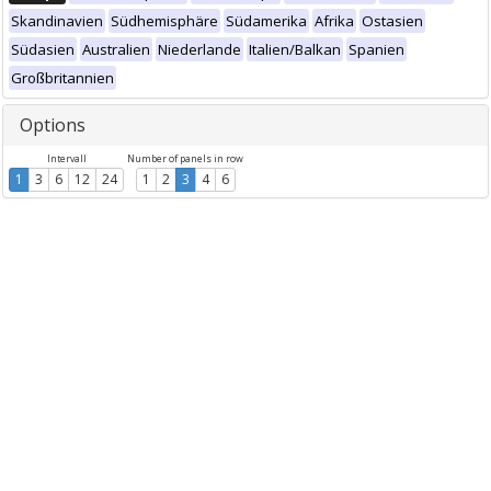
Skandinavien
Südhemisphäre
Südamerika
Afrika
Ostasien
Südasien
Australien
Niederlande
Italien/Balkan
Spanien
Großbritannien
Options
Intervall
Number of panels in row
1
3
6
12
24
1
2
3
4
6