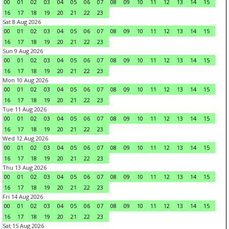
00
01
02
03
04
05
06
07
08
09
10
11
12
13
14
15
16
17
18
19
20
21
22
23
Sat 8 Aug 2026
00
01
02
03
04
05
06
07
08
09
10
11
12
13
14
15
16
17
18
19
20
21
22
23
Sun 9 Aug 2026
00
01
02
03
04
05
06
07
08
09
10
11
12
13
14
15
16
17
18
19
20
21
22
23
Mon 10 Aug 2026
00
01
02
03
04
05
06
07
08
09
10
11
12
13
14
15
16
17
18
19
20
21
22
23
Tue 11 Aug 2026
00
01
02
03
04
05
06
07
08
09
10
11
12
13
14
15
16
17
18
19
20
21
22
23
Wed 12 Aug 2026
00
01
02
03
04
05
06
07
08
09
10
11
12
13
14
15
16
17
18
19
20
21
22
23
Thu 13 Aug 2026
00
01
02
03
04
05
06
07
08
09
10
11
12
13
14
15
16
17
18
19
20
21
22
23
Fri 14 Aug 2026
00
01
02
03
04
05
06
07
08
09
10
11
12
13
14
15
16
17
18
19
20
21
22
23
Sat 15 Aug 2026