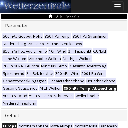
Toggle
naviga
Alle Modelle
Parameter
500 hPa Geopot. Höhe
850 hPa Temp.
850 hPa Stromlinien
Niederschlag
2m Temp
700 hPa Vertikalbew
850 hPa Pot. Äquiv. Temp
10m Wind
2m Taupunkt
CAPE/LI
Hohe Wolken
Mittelhohe Wolken
Niedrige Wolken
700 hPa Rel. Feuchte
Min/Max Temp.
Gesamtniederschlag
Spitzenwind
2m Rel. feuchte
300 hPa Wind
200 hPa Wind
Gesamtbedeckungsgrad
Gesamtschneehöhe
Neuschneehöhe
Gesamt-Neuschnee
Mittl. Wolken
850 hPa Temp. Abweichung
500 hPa Wind
50 hPa Temp
Schnee/Eis
Wellenhoehe
Niederschlagsform
Gebiet
Europa
Nordhemisphäre
Mitteleuropa
Nordamerika
Dänemark