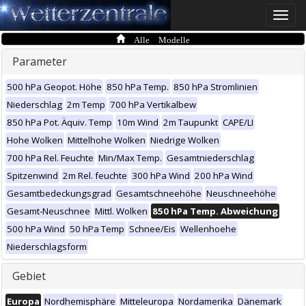
Toggle
naviga
Alle Modelle
Parameter
500 hPa Geopot. Höhe
850 hPa Temp.
850 hPa Stromlinien
Niederschlag
2m Temp
700 hPa Vertikalbew
850 hPa Pot. Äquiv. Temp
10m Wind
2m Taupunkt
CAPE/LI
Hohe Wolken
Mittelhohe Wolken
Niedrige Wolken
700 hPa Rel. Feuchte
Min/Max Temp.
Gesamtniederschlag
Spitzenwind
2m Rel. feuchte
300 hPa Wind
200 hPa Wind
Gesamtbedeckungsgrad
Gesamtschneehöhe
Neuschneehöhe
Gesamt-Neuschnee
Mittl. Wolken
850 hPa Temp. Abweichung
500 hPa Wind
50 hPa Temp
Schnee/Eis
Wellenhoehe
Niederschlagsform
Gebiet
Europa
Nordhemisphäre
Mitteleuropa
Nordamerika
Dänemark