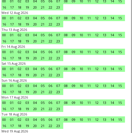
00
01
02
03
04
05
06
07
08
09
10
11
12
13
14
15
16
17
18
19
20
21
22
23
Wed 12 Aug 2026
00
01
02
03
04
05
06
07
08
09
10
11
12
13
14
15
16
17
18
19
20
21
22
23
Thu 13 Aug 2026
00
01
02
03
04
05
06
07
08
09
10
11
12
13
14
15
16
17
18
19
20
21
22
23
Fri 14 Aug 2026
00
01
02
03
04
05
06
07
08
09
10
11
12
13
14
15
16
17
18
19
20
21
22
23
Sat 15 Aug 2026
00
01
02
03
04
05
06
07
08
09
10
11
12
13
14
15
16
17
18
19
20
21
22
23
Sun 16 Aug 2026
00
01
02
03
04
05
06
07
08
09
10
11
12
13
14
15
16
17
18
19
20
21
22
23
Mon 17 Aug 2026
00
01
02
03
04
05
06
07
08
09
10
11
12
13
14
15
16
17
18
19
20
21
22
23
Tue 18 Aug 2026
00
01
02
03
04
05
06
07
08
09
10
11
12
13
14
15
16
17
18
19
20
21
22
23
Wed 19 Aug 2026