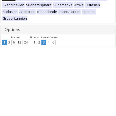
Skandinavien
Südhemisphäre
Südamerika
Afrika
Ostasien
Südasien
Australien
Niederlande
Italien/Balkan
Spanien
Großbritannien
Options
Intervall
Number of panels in row
1
3
6
12
24
1
2
3
4
6