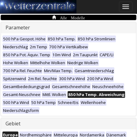
Toggle
naviga
Alle Modelle
Parameter
500 hPa Geopot. Höhe
850 hPa Temp.
850 hPa Stromlinien
Niederschlag
2m Temp
700 hPa Vertikalbew
850 hPa Pot. Äquiv. Temp
10m Wind
2m Taupunkt
CAPE/LI
Hohe Wolken
Mittelhohe Wolken
Niedrige Wolken
700 hPa Rel. Feuchte
Min/Max Temp.
Gesamtniederschlag
Spitzenwind
2m Rel. feuchte
300 hPa Wind
200 hPa Wind
Gesamtbedeckungsgrad
Gesamtschneehöhe
Neuschneehöhe
Gesamt-Neuschnee
Mittl. Wolken
850 hPa Temp. Abweichung
500 hPa Wind
50 hPa Temp
Schnee/Eis
Wellenhoehe
Niederschlagsform
Gebiet
Europa
Nordhemisphäre
Mitteleuropa
Nordamerika
Dänemark