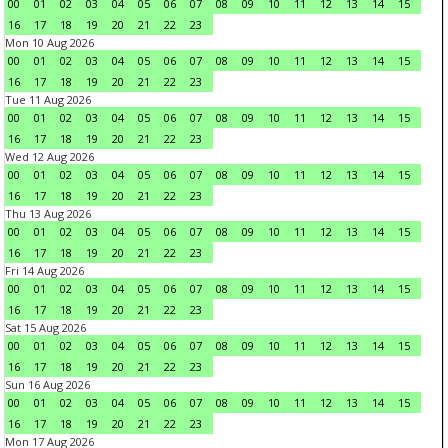
00
01
02
03
04
05
06
07
08
09
10
11
12
13
14
15
16
17
18
19
20
21
22
23
Mon 10 Aug 2026
00
01
02
03
04
05
06
07
08
09
10
11
12
13
14
15
16
17
18
19
20
21
22
23
Tue 11 Aug 2026
00
01
02
03
04
05
06
07
08
09
10
11
12
13
14
15
16
17
18
19
20
21
22
23
Wed 12 Aug 2026
00
01
02
03
04
05
06
07
08
09
10
11
12
13
14
15
16
17
18
19
20
21
22
23
Thu 13 Aug 2026
00
01
02
03
04
05
06
07
08
09
10
11
12
13
14
15
16
17
18
19
20
21
22
23
Fri 14 Aug 2026
00
01
02
03
04
05
06
07
08
09
10
11
12
13
14
15
16
17
18
19
20
21
22
23
Sat 15 Aug 2026
00
01
02
03
04
05
06
07
08
09
10
11
12
13
14
15
16
17
18
19
20
21
22
23
Sun 16 Aug 2026
00
01
02
03
04
05
06
07
08
09
10
11
12
13
14
15
16
17
18
19
20
21
22
23
Mon 17 Aug 2026