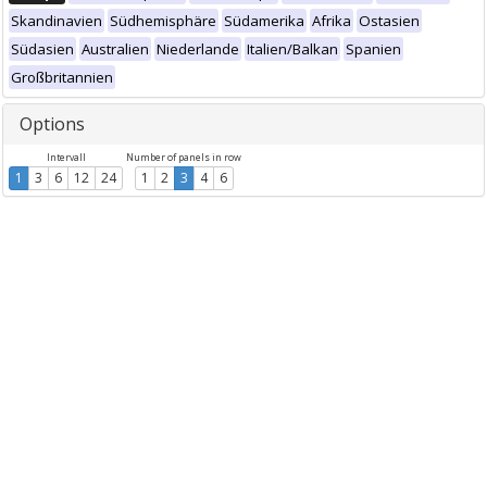
Skandinavien
Südhemisphäre
Südamerika
Afrika
Ostasien
Südasien
Australien
Niederlande
Italien/Balkan
Spanien
Großbritannien
Options
Intervall
Number of panels in row
1
3
6
12
24
1
2
3
4
6