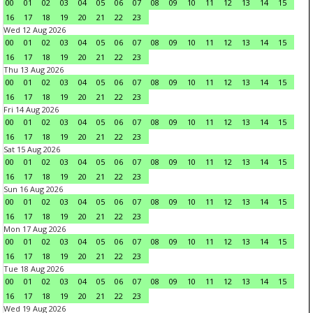
00
01
02
03
04
05
06
07
08
09
10
11
12
13
14
15
16
17
18
19
20
21
22
23
Wed 12 Aug 2026
00
01
02
03
04
05
06
07
08
09
10
11
12
13
14
15
16
17
18
19
20
21
22
23
Thu 13 Aug 2026
00
01
02
03
04
05
06
07
08
09
10
11
12
13
14
15
16
17
18
19
20
21
22
23
Fri 14 Aug 2026
00
01
02
03
04
05
06
07
08
09
10
11
12
13
14
15
16
17
18
19
20
21
22
23
Sat 15 Aug 2026
00
01
02
03
04
05
06
07
08
09
10
11
12
13
14
15
16
17
18
19
20
21
22
23
Sun 16 Aug 2026
00
01
02
03
04
05
06
07
08
09
10
11
12
13
14
15
16
17
18
19
20
21
22
23
Mon 17 Aug 2026
00
01
02
03
04
05
06
07
08
09
10
11
12
13
14
15
16
17
18
19
20
21
22
23
Tue 18 Aug 2026
00
01
02
03
04
05
06
07
08
09
10
11
12
13
14
15
16
17
18
19
20
21
22
23
Wed 19 Aug 2026