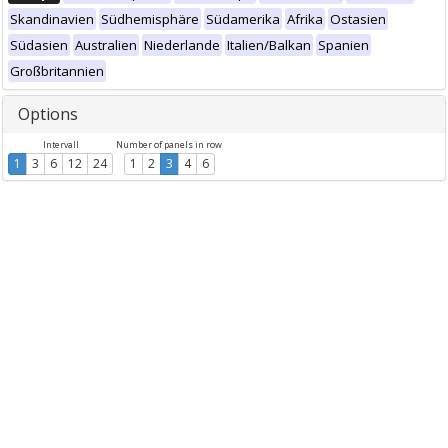
Skandinavien
Südhemisphäre
Südamerika
Afrika
Ostasien
Südasien
Australien
Niederlande
Italien/Balkan
Spanien
Großbritannien
Options
Intervall
Number of panels in row
1
3
6
12
24
1
2
3
4
6