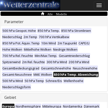
Toggle
naviga
Alle Modelle
Parameter
500 hPa Geopot. Höhe
850 hPa Temp.
850 hPa Stromlinien
Niederschlag
2m Temp
700 hPa Vertikalbew
850 hPa Pot. Äquiv. Temp
10m Wind
2m Taupunkt
CAPE/LI
Hohe Wolken
Mittelhohe Wolken
Niedrige Wolken
700 hPa Rel. Feuchte
Min/Max Temp.
Gesamtniederschlag
Spitzenwind
2m Rel. feuchte
300 hPa Wind
200 hPa Wind
Gesamtbedeckungsgrad
Gesamtschneehöhe
Neuschneehöhe
Gesamt-Neuschnee
Mittl. Wolken
850 hPa Temp. Abweichung
500 hPa Wind
50 hPa Temp
Schnee/Eis
Wellenhoehe
Niederschlagsform
Gebiet
Europa
Nordhemisphäre
Mitteleuropa
Nordamerika
Dänemark