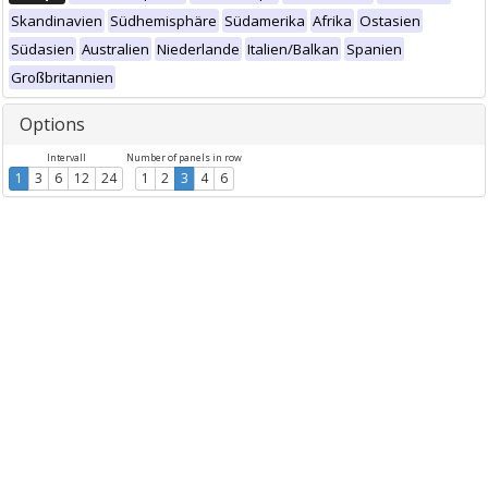
Skandinavien
Südhemisphäre
Südamerika
Afrika
Ostasien
Südasien
Australien
Niederlande
Italien/Balkan
Spanien
Großbritannien
Options
Intervall
Number of panels in row
1
3
6
12
24
1
2
3
4
6