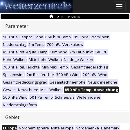
Toggle
naviga
Alle Modelle
Parameter
500 hPa Geopot. Höhe
850 hPa Temp.
850 hPa Stromlinien
Niederschlag
2m Temp
700 hPa Vertikalbew
850 hPa Pot. Äquiv. Temp
10m Wind
2m Taupunkt
CAPE/LI
Hohe Wolken
Mittelhohe Wolken
Niedrige Wolken
700 hPa Rel. Feuchte
Min/Max Temp.
Gesamtniederschlag
Spitzenwind
2m Rel. feuchte
300 hPa Wind
200 hPa Wind
Gesamtbedeckungsgrad
Gesamtschneehöhe
Neuschneehöhe
Gesamt-Neuschnee
Mittl. Wolken
850 hPa Temp. Abweichung
500 hPa Wind
50 hPa Temp
Schnee/Eis
Wellenhoehe
Niederschlagsform
Gebiet
Europa
Nordhemisphäre
Mitteleuropa
Nordamerika
Dänemark