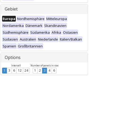
Gebiet
Europa
Nordhemisphäre
Mitteleuropa
Nordamerika
Dänemark
Skandinavien
Südhemisphäre
Südamerika
Afrika
Ostasien
Südasien
Australien
Niederlande
Italien/Balkan
Spanien
Großbritannien
Options
Intervall
Number of panels in row
1
3
6
12
24
1
2
3
4
6