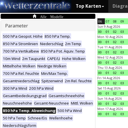
Top Karten
Diagr
Alle Modelle
06
07
08
09
Parameter
Sun 9 Aug 2026
00
01
02
03
500 hPa Geopot. Höhe
850 hPa Temp.
Mon 10 Aug 2026
00
01
02
03
850 hPa Stromlinien
Niederschlag
2m Temp
Tue 11 Aug 2026
700 hPa Vertikalbew
850 hPa Pot. Äquiv. Temp
00
01
02
03
Wed 12 Aug 2026
10m Wind
2m Taupunkt
CAPE/LI
Hohe Wolken
00
01
02
03
Mittelhohe Wolken
Niedrige Wolken
Thu 13 Aug 2026
00
01
02
03
700 hPa Rel. Feuchte
Min/Max Temp.
Fri 14 Aug 2026
Gesamtniederschlag
Spitzenwind
2m Rel. feuchte
00
01
02
03
300 hPa Wind
200 hPa Wind
Sat 15 Aug 2026
00
01
02
03
Gesamtbedeckungsgrad
Gesamtschneehöhe
Sun 16 Aug 2026
Neuschneehöhe
Gesamt-Neuschnee
Mittl. Wolken
00
01
02
03
Mon 17 Aug 2026
850 hPa Temp. Abweichung
500 hPa Wind
00
01
02
03
50 hPa Temp
Schnee/Eis
Wellenhoehe
Niederschlagsform