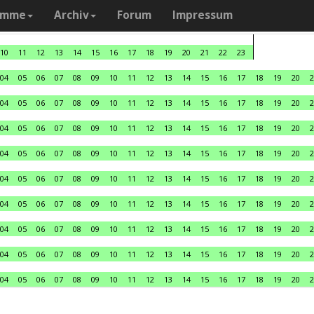
amme
Archiv
Forum
Impressum
10
11
12
13
14
15
16
17
18
19
20
21
22
23
04
05
06
07
08
09
10
11
12
13
14
15
16
17
18
19
20
2
04
05
06
07
08
09
10
11
12
13
14
15
16
17
18
19
20
2
04
05
06
07
08
09
10
11
12
13
14
15
16
17
18
19
20
2
04
05
06
07
08
09
10
11
12
13
14
15
16
17
18
19
20
2
04
05
06
07
08
09
10
11
12
13
14
15
16
17
18
19
20
2
04
05
06
07
08
09
10
11
12
13
14
15
16
17
18
19
20
2
04
05
06
07
08
09
10
11
12
13
14
15
16
17
18
19
20
2
04
05
06
07
08
09
10
11
12
13
14
15
16
17
18
19
20
2
04
05
06
07
08
09
10
11
12
13
14
15
16
17
18
19
20
2