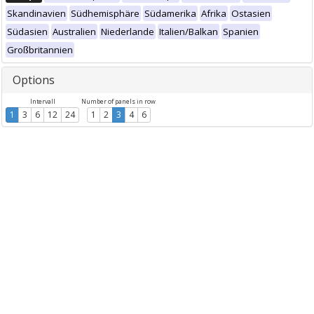
Skandinavien
Südhemisphäre
Südamerika
Afrika
Ostasien
Südasien
Australien
Niederlande
Italien/Balkan
Spanien
Großbritannien
Options
Intervall
Number of panels in row
1
3
6
12
24
1
2
3
4
6