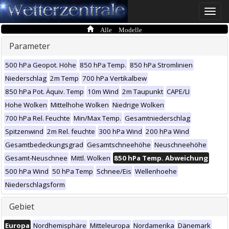
Toggle
naviga
Alle Modelle
Parameter
500 hPa Geopot. Höhe
850 hPa Temp.
850 hPa Stromlinien
Niederschlag
2m Temp
700 hPa Vertikalbew
850 hPa Pot. Äquiv. Temp
10m Wind
2m Taupunkt
CAPE/LI
Hohe Wolken
Mittelhohe Wolken
Niedrige Wolken
700 hPa Rel. Feuchte
Min/Max Temp.
Gesamtniederschlag
Spitzenwind
2m Rel. feuchte
300 hPa Wind
200 hPa Wind
Gesamtbedeckungsgrad
Gesamtschneehöhe
Neuschneehöhe
Gesamt-Neuschnee
Mittl. Wolken
850 hPa Temp. Abweichung
500 hPa Wind
50 hPa Temp
Schnee/Eis
Wellenhoehe
Niederschlagsform
Gebiet
Europa
Nordhemisphäre
Mitteleuropa
Nordamerika
Dänemark