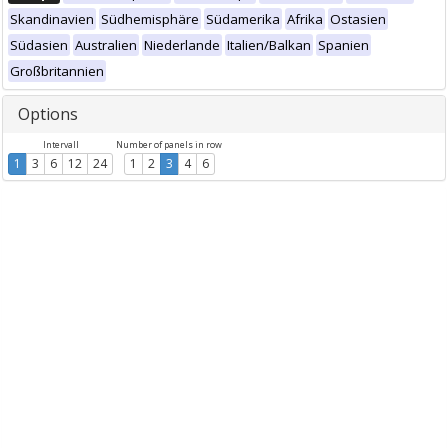
Skandinavien
Südhemisphäre
Südamerika
Afrika
Ostasien
Südasien
Australien
Niederlande
Italien/Balkan
Spanien
Großbritannien
Options
Intervall
Number of panels in row
1
3
6
12
24
1
2
3
4
6