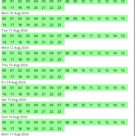
00
01
02
03
04
05
06
07
08
09
10
11
12
13
14
15
16
17
18
19
20
21
22
23
Mon 10 Aug 2026
00
01
02
03
04
05
06
07
08
09
10
11
12
13
14
15
16
17
18
19
20
21
22
23
Tue 11 Aug 2026
00
01
02
03
04
05
06
07
08
09
10
11
12
13
14
15
16
17
18
19
20
21
22
23
Wed 12 Aug 2026
00
01
02
03
04
05
06
07
08
09
10
11
12
13
14
15
16
17
18
19
20
21
22
23
Thu 13 Aug 2026
00
01
02
03
04
05
06
07
08
09
10
11
12
13
14
15
16
17
18
19
20
21
22
23
Fri 14 Aug 2026
00
01
02
03
04
05
06
07
08
09
10
11
12
13
14
15
16
17
18
19
20
21
22
23
Sat 15 Aug 2026
00
01
02
03
04
05
06
07
08
09
10
11
12
13
14
15
16
17
18
19
20
21
22
23
Sun 16 Aug 2026
00
01
02
03
04
05
06
07
08
09
10
11
12
13
14
15
16
17
18
19
20
21
22
23
Mon 17 Aug 2026