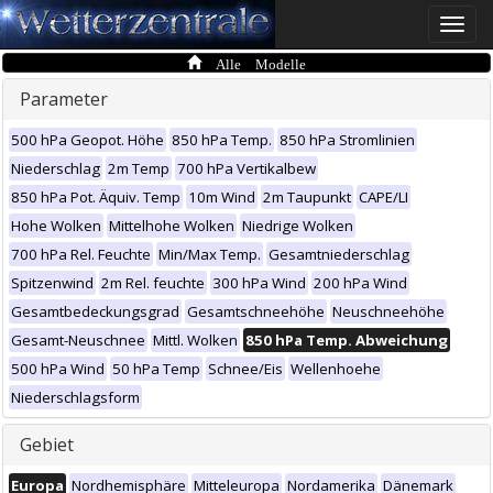
Toggle
naviga
Alle Modelle
Parameter
500 hPa Geopot. Höhe
850 hPa Temp.
850 hPa Stromlinien
Niederschlag
2m Temp
700 hPa Vertikalbew
850 hPa Pot. Äquiv. Temp
10m Wind
2m Taupunkt
CAPE/LI
Hohe Wolken
Mittelhohe Wolken
Niedrige Wolken
700 hPa Rel. Feuchte
Min/Max Temp.
Gesamtniederschlag
Spitzenwind
2m Rel. feuchte
300 hPa Wind
200 hPa Wind
Gesamtbedeckungsgrad
Gesamtschneehöhe
Neuschneehöhe
Gesamt-Neuschnee
Mittl. Wolken
850 hPa Temp. Abweichung
500 hPa Wind
50 hPa Temp
Schnee/Eis
Wellenhoehe
Niederschlagsform
Gebiet
Europa
Nordhemisphäre
Mitteleuropa
Nordamerika
Dänemark