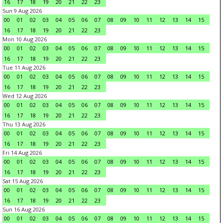
16
17
18
19
20
21
22
23
Sun 9 Aug 2026
00
01
02
03
04
05
06
07
08
09
10
11
12
13
14
15
16
17
18
19
20
21
22
23
Mon 10 Aug 2026
00
01
02
03
04
05
06
07
08
09
10
11
12
13
14
15
16
17
18
19
20
21
22
23
Tue 11 Aug 2026
00
01
02
03
04
05
06
07
08
09
10
11
12
13
14
15
16
17
18
19
20
21
22
23
Wed 12 Aug 2026
00
01
02
03
04
05
06
07
08
09
10
11
12
13
14
15
16
17
18
19
20
21
22
23
Thu 13 Aug 2026
00
01
02
03
04
05
06
07
08
09
10
11
12
13
14
15
16
17
18
19
20
21
22
23
Fri 14 Aug 2026
00
01
02
03
04
05
06
07
08
09
10
11
12
13
14
15
16
17
18
19
20
21
22
23
Sat 15 Aug 2026
00
01
02
03
04
05
06
07
08
09
10
11
12
13
14
15
16
17
18
19
20
21
22
23
Sun 16 Aug 2026
00
01
02
03
04
05
06
07
08
09
10
11
12
13
14
15