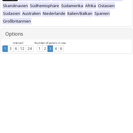
Skandinavien
Südhemisphäre
Südamerika
Afrika
Ostasien
Südasien
Australien
Niederlande
Italien/Balkan
Spanien
Großbritannien
Options
Intervall
Number of panels in row
1
3
6
12
24
1
2
3
4
6