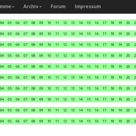
amme
Archiv
Forum
Impressum
04
05
06
07
08
09
10
11
12
13
14
15
16
17
18
19
20
2
04
05
06
07
08
09
10
11
12
13
14
15
16
17
18
19
20
2
04
05
06
07
08
09
10
11
12
13
14
15
16
17
18
19
20
2
04
05
06
07
08
09
10
11
12
13
14
15
16
17
18
19
20
2
04
05
06
07
08
09
10
11
12
13
14
15
16
17
18
19
20
2
04
05
06
07
08
09
10
11
12
13
14
15
16
17
18
19
20
2
04
05
06
07
08
09
10
11
12
13
14
15
16
17
18
19
20
2
04
05
06
07
08
09
10
11
12
13
14
15
16
17
18
19
20
2
04
05
06
07
08
09
10
11
12
13
14
15
16
17
18
19
20
2
04
05
06
07
08
09
10
11
12
13
14
15
16
17
18
19
20
2