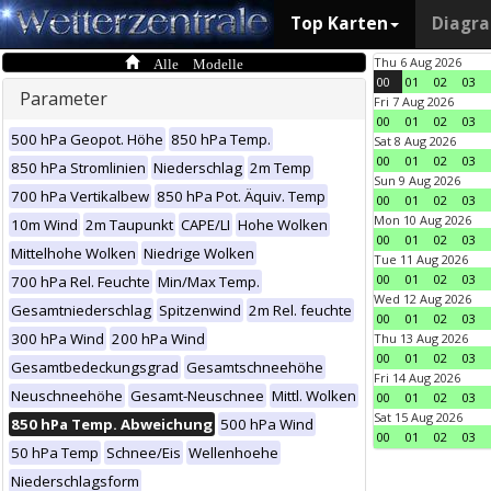
Top Karten
Diagr
Alle Modelle
Thu 6 Aug 2026
00
01
02
03
Parameter
Fri 7 Aug 2026
00
01
02
03
500 hPa Geopot. Höhe
850 hPa Temp.
Sat 8 Aug 2026
00
01
02
03
850 hPa Stromlinien
Niederschlag
2m Temp
Sun 9 Aug 2026
700 hPa Vertikalbew
850 hPa Pot. Äquiv. Temp
00
01
02
03
Mon 10 Aug 2026
10m Wind
2m Taupunkt
CAPE/LI
Hohe Wolken
00
01
02
03
Mittelhohe Wolken
Niedrige Wolken
Tue 11 Aug 2026
00
01
02
03
700 hPa Rel. Feuchte
Min/Max Temp.
Wed 12 Aug 2026
Gesamtniederschlag
Spitzenwind
2m Rel. feuchte
00
01
02
03
300 hPa Wind
200 hPa Wind
Thu 13 Aug 2026
00
01
02
03
Gesamtbedeckungsgrad
Gesamtschneehöhe
Fri 14 Aug 2026
Neuschneehöhe
Gesamt-Neuschnee
Mittl. Wolken
00
01
02
03
Sat 15 Aug 2026
850 hPa Temp. Abweichung
500 hPa Wind
00
01
02
03
50 hPa Temp
Schnee/Eis
Wellenhoehe
Niederschlagsform