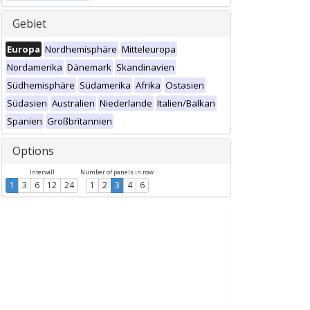
Gebiet
Europa
Nordhemisphäre
Mitteleuropa
Nordamerika
Dänemark
Skandinavien
Südhemisphäre
Südamerika
Afrika
Ostasien
Südasien
Australien
Niederlande
Italien/Balkan
Spanien
Großbritannien
Options
Intervall
Number of panels in row
1
3
6
12
24
1
2
3
4
6