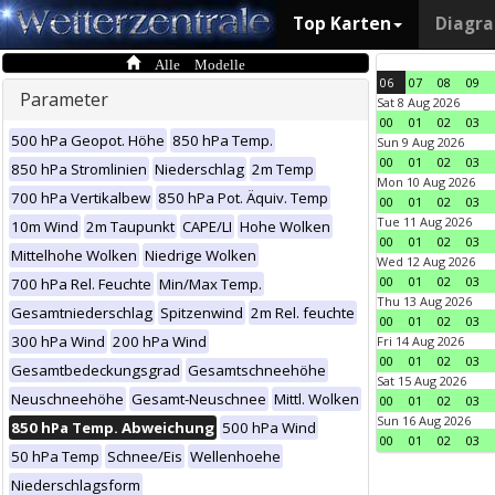
Top Karten
Diagr
Alle Modelle
06
07
08
09
Parameter
Sat 8 Aug 2026
00
01
02
03
500 hPa Geopot. Höhe
850 hPa Temp.
Sun 9 Aug 2026
00
01
02
03
850 hPa Stromlinien
Niederschlag
2m Temp
Mon 10 Aug 2026
700 hPa Vertikalbew
850 hPa Pot. Äquiv. Temp
00
01
02
03
Tue 11 Aug 2026
10m Wind
2m Taupunkt
CAPE/LI
Hohe Wolken
00
01
02
03
Mittelhohe Wolken
Niedrige Wolken
Wed 12 Aug 2026
00
01
02
03
700 hPa Rel. Feuchte
Min/Max Temp.
Thu 13 Aug 2026
Gesamtniederschlag
Spitzenwind
2m Rel. feuchte
00
01
02
03
300 hPa Wind
200 hPa Wind
Fri 14 Aug 2026
00
01
02
03
Gesamtbedeckungsgrad
Gesamtschneehöhe
Sat 15 Aug 2026
Neuschneehöhe
Gesamt-Neuschnee
Mittl. Wolken
00
01
02
03
Sun 16 Aug 2026
850 hPa Temp. Abweichung
500 hPa Wind
00
01
02
03
50 hPa Temp
Schnee/Eis
Wellenhoehe
Niederschlagsform