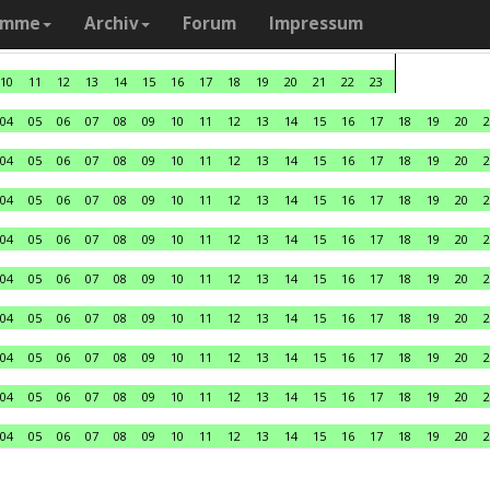
amme
Archiv
Forum
Impressum
10
11
12
13
14
15
16
17
18
19
20
21
22
23
04
05
06
07
08
09
10
11
12
13
14
15
16
17
18
19
20
2
04
05
06
07
08
09
10
11
12
13
14
15
16
17
18
19
20
2
04
05
06
07
08
09
10
11
12
13
14
15
16
17
18
19
20
2
04
05
06
07
08
09
10
11
12
13
14
15
16
17
18
19
20
2
04
05
06
07
08
09
10
11
12
13
14
15
16
17
18
19
20
2
04
05
06
07
08
09
10
11
12
13
14
15
16
17
18
19
20
2
04
05
06
07
08
09
10
11
12
13
14
15
16
17
18
19
20
2
04
05
06
07
08
09
10
11
12
13
14
15
16
17
18
19
20
2
04
05
06
07
08
09
10
11
12
13
14
15
16
17
18
19
20
2