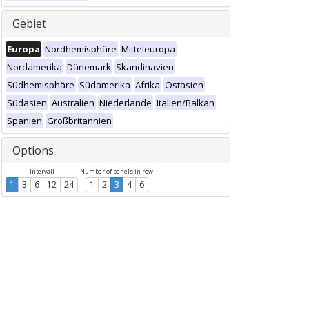
Gebiet
Europa
Nordhemisphäre
Mitteleuropa
Nordamerika
Dänemark
Skandinavien
Südhemisphäre
Südamerika
Afrika
Ostasien
Südasien
Australien
Niederlande
Italien/Balkan
Spanien
Großbritannien
Options
Intervall
Number of panels in row
1
3
6
12
24
1
2
3
4
6