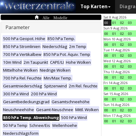
Top Karten
Diagr
Alle Modelle
Sat 8 Aug 2026
00
01
02
03
Parameter
Sun 9 Aug 2026
00
01
02
03
500 hPa Geopot. Höhe
850 hPa Temp.
Mon 10 Aug 2026
00
01
02
03
850 hPa Stromlinien
Niederschlag
2m Temp
Tue 11 Aug 2026
700 hPa Vertikalbew
850 hPa Pot. Äquiv. Temp
00
01
02
03
Wed 12 Aug 2026
10m Wind
2m Taupunkt
CAPE/LI
Hohe Wolken
00
01
02
03
Mittelhohe Wolken
Niedrige Wolken
Thu 13 Aug 2026
00
01
02
03
700 hPa Rel. Feuchte
Min/Max Temp.
Fri 14 Aug 2026
Gesamtniederschlag
Spitzenwind
2m Rel. feuchte
00
01
02
03
300 hPa Wind
200 hPa Wind
Sat 15 Aug 2026
00
01
02
03
Gesamtbedeckungsgrad
Gesamtschneehöhe
Sun 16 Aug 2026
Neuschneehöhe
Gesamt-Neuschnee
Mittl. Wolken
00
01
02
03
Mon 17 Aug 2026
850 hPa Temp. Abweichung
500 hPa Wind
00
01
02
03
50 hPa Temp
Schnee/Eis
Wellenhoehe
Niederschlagsform