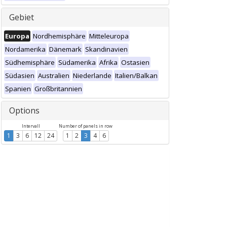
Gebiet
Europa
Nordhemisphäre
Mitteleuropa
Nordamerika
Dänemark
Skandinavien
Südhemisphäre
Südamerika
Afrika
Ostasien
Südasien
Australien
Niederlande
Italien/Balkan
Spanien
Großbritannien
Options
Intervall
Number of panels in row
1
3
6
12
24
1
2
3
4
6