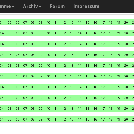
amme
Archiv
Forum
Impressum
04
05
06
07
08
09
10
11
12
13
14
15
16
17
18
19
20
2
04
05
06
07
08
09
10
11
12
13
14
15
16
17
18
19
20
2
04
05
06
07
08
09
10
11
12
13
14
15
16
17
18
19
20
2
04
05
06
07
08
09
10
11
12
13
14
15
16
17
18
19
20
2
04
05
06
07
08
09
10
11
12
13
14
15
16
17
18
19
20
2
04
05
06
07
08
09
10
11
12
13
14
15
16
17
18
19
20
2
04
05
06
07
08
09
10
11
12
13
14
15
16
17
18
19
20
2
04
05
06
07
08
09
10
11
12
13
14
15
16
17
18
19
20
2
04
05
06
07
08
09
10
11
12
13
14
15
16
17
18
19
20
2
04
05
06
07
08
09
10
11
12
13
14
15
16
17
18
19
20
2