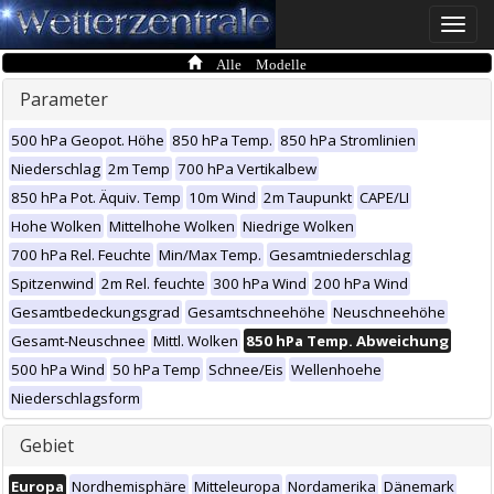
Toggle
naviga
Alle Modelle
Parameter
500 hPa Geopot. Höhe
850 hPa Temp.
850 hPa Stromlinien
Niederschlag
2m Temp
700 hPa Vertikalbew
850 hPa Pot. Äquiv. Temp
10m Wind
2m Taupunkt
CAPE/LI
Hohe Wolken
Mittelhohe Wolken
Niedrige Wolken
700 hPa Rel. Feuchte
Min/Max Temp.
Gesamtniederschlag
Spitzenwind
2m Rel. feuchte
300 hPa Wind
200 hPa Wind
Gesamtbedeckungsgrad
Gesamtschneehöhe
Neuschneehöhe
Gesamt-Neuschnee
Mittl. Wolken
850 hPa Temp. Abweichung
500 hPa Wind
50 hPa Temp
Schnee/Eis
Wellenhoehe
Niederschlagsform
Gebiet
Europa
Nordhemisphäre
Mitteleuropa
Nordamerika
Dänemark