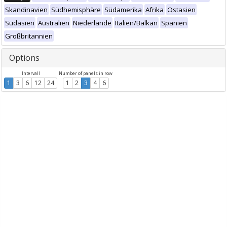
Skandinavien
Südhemisphäre
Südamerika
Afrika
Ostasien
Südasien
Australien
Niederlande
Italien/Balkan
Spanien
Großbritannien
Options
Intervall
Number of panels in row
1
3
6
12
24
1
2
3
4
6