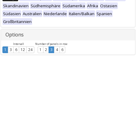
Skandinavien
Südhemisphäre
Südamerika
Afrika
Ostasien
Südasien
Australien
Niederlande
Italien/Balkan
Spanien
Großbritannien
Options
Intervall
Number of panels in row
1
3
6
12
24
1
2
3
4
6