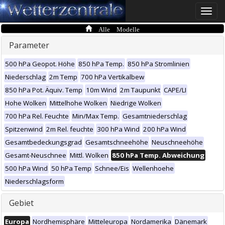
Toggle
naviga
Alle Modelle
Parameter
500 hPa Geopot. Höhe
850 hPa Temp.
850 hPa Stromlinien
Niederschlag
2m Temp
700 hPa Vertikalbew
850 hPa Pot. Äquiv. Temp
10m Wind
2m Taupunkt
CAPE/LI
Hohe Wolken
Mittelhohe Wolken
Niedrige Wolken
700 hPa Rel. Feuchte
Min/Max Temp.
Gesamtniederschlag
Spitzenwind
2m Rel. feuchte
300 hPa Wind
200 hPa Wind
Gesamtbedeckungsgrad
Gesamtschneehöhe
Neuschneehöhe
Gesamt-Neuschnee
Mittl. Wolken
850 hPa Temp. Abweichung
500 hPa Wind
50 hPa Temp
Schnee/Eis
Wellenhoehe
Niederschlagsform
Gebiet
Europa
Nordhemisphäre
Mitteleuropa
Nordamerika
Dänemark