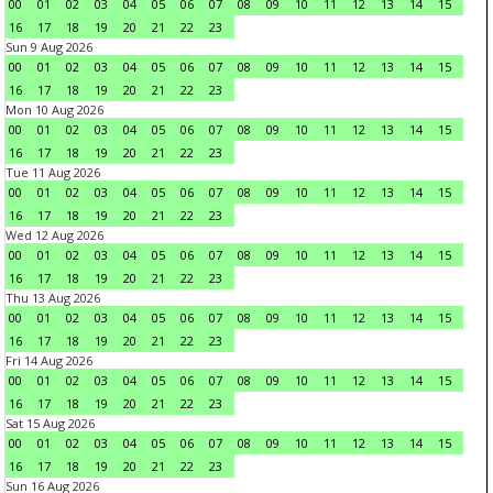
00
01
02
03
04
05
06
07
08
09
10
11
12
13
14
15
16
17
18
19
20
21
22
23
Sun 9 Aug 2026
00
01
02
03
04
05
06
07
08
09
10
11
12
13
14
15
16
17
18
19
20
21
22
23
Mon 10 Aug 2026
00
01
02
03
04
05
06
07
08
09
10
11
12
13
14
15
16
17
18
19
20
21
22
23
Tue 11 Aug 2026
00
01
02
03
04
05
06
07
08
09
10
11
12
13
14
15
16
17
18
19
20
21
22
23
Wed 12 Aug 2026
00
01
02
03
04
05
06
07
08
09
10
11
12
13
14
15
16
17
18
19
20
21
22
23
Thu 13 Aug 2026
00
01
02
03
04
05
06
07
08
09
10
11
12
13
14
15
16
17
18
19
20
21
22
23
Fri 14 Aug 2026
00
01
02
03
04
05
06
07
08
09
10
11
12
13
14
15
16
17
18
19
20
21
22
23
Sat 15 Aug 2026
00
01
02
03
04
05
06
07
08
09
10
11
12
13
14
15
16
17
18
19
20
21
22
23
Sun 16 Aug 2026