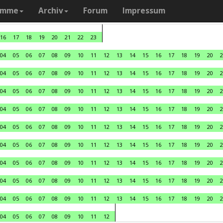
amme
Archiv
Forum
Impressum
16
17
18
19
20
21
22
23
04
05
06
07
08
09
10
11
12
13
14
15
16
17
18
19
20
2
04
05
06
07
08
09
10
11
12
13
14
15
16
17
18
19
20
2
04
05
06
07
08
09
10
11
12
13
14
15
16
17
18
19
20
2
04
05
06
07
08
09
10
11
12
13
14
15
16
17
18
19
20
2
04
05
06
07
08
09
10
11
12
13
14
15
16
17
18
19
20
2
04
05
06
07
08
09
10
11
12
13
14
15
16
17
18
19
20
2
04
05
06
07
08
09
10
11
12
13
14
15
16
17
18
19
20
2
04
05
06
07
08
09
10
11
12
13
14
15
16
17
18
19
20
2
04
05
06
07
08
09
10
11
12
13
14
15
16
17
18
19
20
2
04
05
06
07
08
09
10
11
12