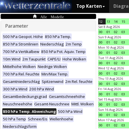
Top Karten
Diagr
Alle Modelle
12
13
14
15
Parameter
Sat 8 Aug 2026
00
01
02
03
500 hPa Geopot. Höhe
850 hPa Temp.
Sun 9 Aug 2026
00
01
02
03
850 hPa Stromlinien
Niederschlag
2m Temp
Mon 10 Aug 2026
700 hPa Vertikalbew
850 hPa Pot. Äquiv. Temp
00
01
02
03
Tue 11 Aug 2026
10m Wind
2m Taupunkt
CAPE/LI
Hohe Wolken
00
01
02
03
Mittelhohe Wolken
Niedrige Wolken
Wed 12 Aug 2026
00
01
02
03
700 hPa Rel. Feuchte
Min/Max Temp.
Thu 13 Aug 2026
Gesamtniederschlag
Spitzenwind
2m Rel. feuchte
00
01
02
03
300 hPa Wind
200 hPa Wind
Fri 14 Aug 2026
00
01
02
03
Gesamtbedeckungsgrad
Gesamtschneehöhe
Sat 15 Aug 2026
Neuschneehöhe
Gesamt-Neuschnee
Mittl. Wolken
00
01
02
03
Sun 16 Aug 2026
850 hPa Temp. Abweichung
500 hPa Wind
00
01
02
03
50 hPa Temp
Schnee/Eis
Wellenhoehe
Mon 17 Aug 2026
00
01
02
03
Niederschlagsform