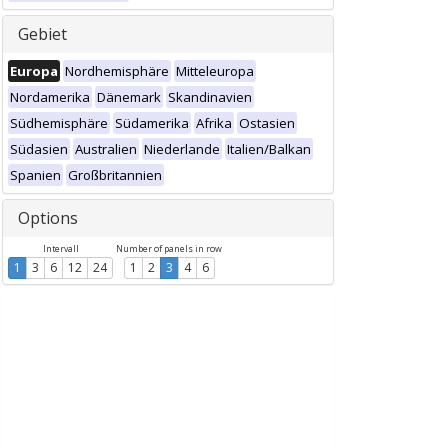
Gebiet
Europa
Nordhemisphäre
Mitteleuropa
Nordamerika
Dänemark
Skandinavien
Südhemisphäre
Südamerika
Afrika
Ostasien
Südasien
Australien
Niederlande
Italien/Balkan
Spanien
Großbritannien
Options
Intervall
Number of panels in row
1
3
6
12
24
1
2
3
4
6