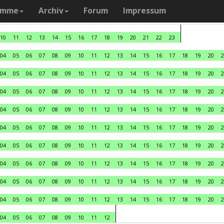
amme
Archiv
Forum
Impressum
10
11
12
13
14
15
16
17
18
19
20
21
22
23
04
05
06
07
08
09
10
11
12
13
14
15
16
17
18
19
20
2
04
05
06
07
08
09
10
11
12
13
14
15
16
17
18
19
20
2
04
05
06
07
08
09
10
11
12
13
14
15
16
17
18
19
20
2
04
05
06
07
08
09
10
11
12
13
14
15
16
17
18
19
20
2
04
05
06
07
08
09
10
11
12
13
14
15
16
17
18
19
20
2
04
05
06
07
08
09
10
11
12
13
14
15
16
17
18
19
20
2
04
05
06
07
08
09
10
11
12
13
14
15
16
17
18
19
20
2
04
05
06
07
08
09
10
11
12
13
14
15
16
17
18
19
20
2
04
05
06
07
08
09
10
11
12
13
14
15
16
17
18
19
20
2
04
05
06
07
08
09
10
11
12