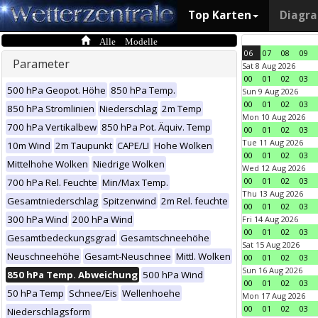
Top Karten
Diagr
Alle Modelle
06
07
08
09
Parameter
Sat 8 Aug 2026
00
01
02
03
500 hPa Geopot. Höhe
850 hPa Temp.
Sun 9 Aug 2026
00
01
02
03
850 hPa Stromlinien
Niederschlag
2m Temp
Mon 10 Aug 2026
700 hPa Vertikalbew
850 hPa Pot. Äquiv. Temp
00
01
02
03
Tue 11 Aug 2026
10m Wind
2m Taupunkt
CAPE/LI
Hohe Wolken
00
01
02
03
Mittelhohe Wolken
Niedrige Wolken
Wed 12 Aug 2026
00
01
02
03
700 hPa Rel. Feuchte
Min/Max Temp.
Thu 13 Aug 2026
Gesamtniederschlag
Spitzenwind
2m Rel. feuchte
00
01
02
03
300 hPa Wind
200 hPa Wind
Fri 14 Aug 2026
00
01
02
03
Gesamtbedeckungsgrad
Gesamtschneehöhe
Sat 15 Aug 2026
Neuschneehöhe
Gesamt-Neuschnee
Mittl. Wolken
00
01
02
03
Sun 16 Aug 2026
850 hPa Temp. Abweichung
500 hPa Wind
00
01
02
03
50 hPa Temp
Schnee/Eis
Wellenhoehe
Mon 17 Aug 2026
00
01
02
03
Niederschlagsform