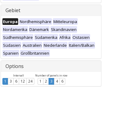
Gebiet
Europa
Nordhemisphäre
Mitteleuropa
Nordamerika
Dänemark
Skandinavien
Südhemisphäre
Südamerika
Afrika
Ostasien
Südasien
Australien
Niederlande
Italien/Balkan
Spanien
Großbritannien
Options
Intervall
Number of panels in row
1
3
6
12
24
1
2
3
4
6