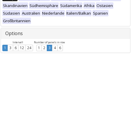
Skandinavien
Südhemisphäre
Südamerika
Afrika
Ostasien
Südasien
Australien
Niederlande
Italien/Balkan
Spanien
Großbritannien
Options
Intervall
Number of panels in row
1
3
6
12
24
1
2
3
4
6