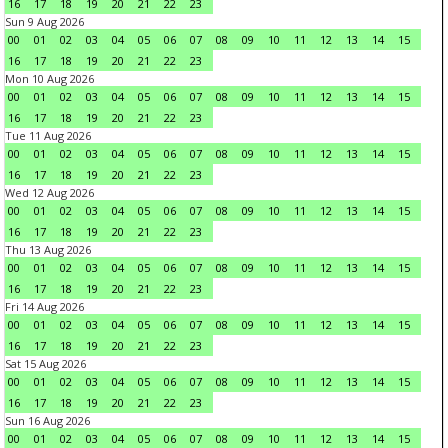
16
17
18
19
20
21
22
23
Sun 9 Aug 2026
00
01
02
03
04
05
06
07
08
09
10
11
12
13
14
15
16
17
18
19
20
21
22
23
Mon 10 Aug 2026
00
01
02
03
04
05
06
07
08
09
10
11
12
13
14
15
16
17
18
19
20
21
22
23
Tue 11 Aug 2026
00
01
02
03
04
05
06
07
08
09
10
11
12
13
14
15
16
17
18
19
20
21
22
23
Wed 12 Aug 2026
00
01
02
03
04
05
06
07
08
09
10
11
12
13
14
15
16
17
18
19
20
21
22
23
Thu 13 Aug 2026
00
01
02
03
04
05
06
07
08
09
10
11
12
13
14
15
16
17
18
19
20
21
22
23
Fri 14 Aug 2026
00
01
02
03
04
05
06
07
08
09
10
11
12
13
14
15
16
17
18
19
20
21
22
23
Sat 15 Aug 2026
00
01
02
03
04
05
06
07
08
09
10
11
12
13
14
15
16
17
18
19
20
21
22
23
Sun 16 Aug 2026
00
01
02
03
04
05
06
07
08
09
10
11
12
13
14
15