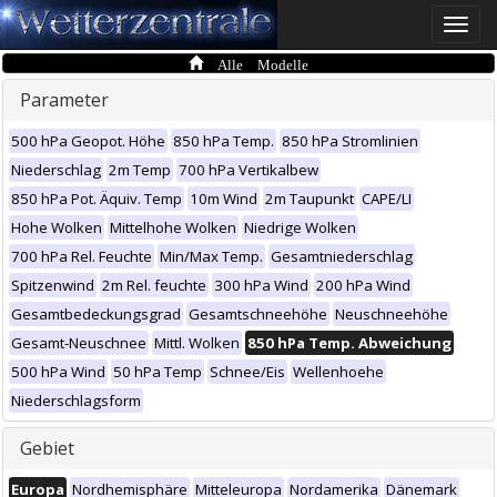
Toggle
naviga
Alle Modelle
Parameter
500 hPa Geopot. Höhe
850 hPa Temp.
850 hPa Stromlinien
Niederschlag
2m Temp
700 hPa Vertikalbew
850 hPa Pot. Äquiv. Temp
10m Wind
2m Taupunkt
CAPE/LI
Hohe Wolken
Mittelhohe Wolken
Niedrige Wolken
700 hPa Rel. Feuchte
Min/Max Temp.
Gesamtniederschlag
Spitzenwind
2m Rel. feuchte
300 hPa Wind
200 hPa Wind
Gesamtbedeckungsgrad
Gesamtschneehöhe
Neuschneehöhe
Gesamt-Neuschnee
Mittl. Wolken
850 hPa Temp. Abweichung
500 hPa Wind
50 hPa Temp
Schnee/Eis
Wellenhoehe
Niederschlagsform
Gebiet
Europa
Nordhemisphäre
Mitteleuropa
Nordamerika
Dänemark