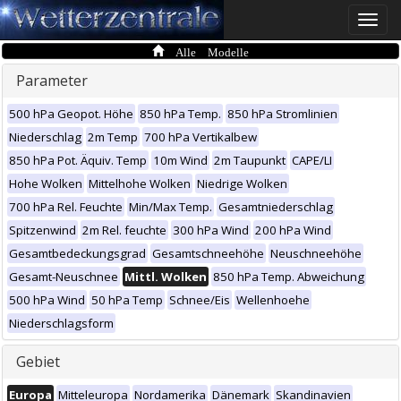
Toggle
naviga
Alle Modelle
Parameter
500 hPa Geopot. Höhe
850 hPa Temp.
850 hPa Stromlinien
Niederschlag
2m Temp
700 hPa Vertikalbew
850 hPa Pot. Äquiv. Temp
10m Wind
2m Taupunkt
CAPE/LI
Hohe Wolken
Mittelhohe Wolken
Niedrige Wolken
700 hPa Rel. Feuchte
Min/Max Temp.
Gesamtniederschlag
Spitzenwind
2m Rel. feuchte
300 hPa Wind
200 hPa Wind
Gesamtbedeckungsgrad
Gesamtschneehöhe
Neuschneehöhe
Gesamt-Neuschnee
Mittl. Wolken
850 hPa Temp. Abweichung
500 hPa Wind
50 hPa Temp
Schnee/Eis
Wellenhoehe
Niederschlagsform
Gebiet
Europa
Mitteleuropa
Nordamerika
Dänemark
Skandinavien