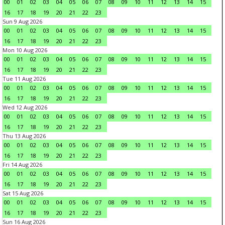
00
01
02
03
04
05
06
07
08
09
10
11
12
13
14
15
16
17
18
19
20
21
22
23
Sun 9 Aug 2026
00
01
02
03
04
05
06
07
08
09
10
11
12
13
14
15
16
17
18
19
20
21
22
23
Mon 10 Aug 2026
00
01
02
03
04
05
06
07
08
09
10
11
12
13
14
15
16
17
18
19
20
21
22
23
Tue 11 Aug 2026
00
01
02
03
04
05
06
07
08
09
10
11
12
13
14
15
16
17
18
19
20
21
22
23
Wed 12 Aug 2026
00
01
02
03
04
05
06
07
08
09
10
11
12
13
14
15
16
17
18
19
20
21
22
23
Thu 13 Aug 2026
00
01
02
03
04
05
06
07
08
09
10
11
12
13
14
15
16
17
18
19
20
21
22
23
Fri 14 Aug 2026
00
01
02
03
04
05
06
07
08
09
10
11
12
13
14
15
16
17
18
19
20
21
22
23
Sat 15 Aug 2026
00
01
02
03
04
05
06
07
08
09
10
11
12
13
14
15
16
17
18
19
20
21
22
23
Sun 16 Aug 2026