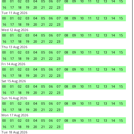
00
01
02
03
04
05
06
07
08
09
10
11
12
13
14
15
16
17
18
19
20
21
22
23
Tue 11 Aug 2026
00
01
02
03
04
05
06
07
08
09
10
11
12
13
14
15
16
17
18
19
20
21
22
23
Wed 12 Aug 2026
00
01
02
03
04
05
06
07
08
09
10
11
12
13
14
15
16
17
18
19
20
21
22
23
Thu 13 Aug 2026
00
01
02
03
04
05
06
07
08
09
10
11
12
13
14
15
16
17
18
19
20
21
22
23
Fri 14 Aug 2026
00
01
02
03
04
05
06
07
08
09
10
11
12
13
14
15
16
17
18
19
20
21
22
23
Sat 15 Aug 2026
00
01
02
03
04
05
06
07
08
09
10
11
12
13
14
15
16
17
18
19
20
21
22
23
Sun 16 Aug 2026
00
01
02
03
04
05
06
07
08
09
10
11
12
13
14
15
16
17
18
19
20
21
22
23
Mon 17 Aug 2026
00
01
02
03
04
05
06
07
08
09
10
11
12
13
14
15
16
17
18
19
20
21
22
23
Tue 18 Aug 2026