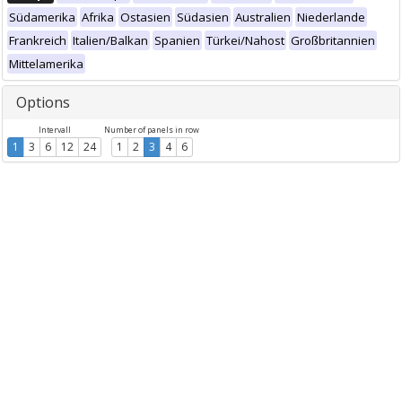
Südamerika
Afrika
Ostasien
Südasien
Australien
Niederlande
Frankreich
Italien/Balkan
Spanien
Türkei/Nahost
Großbritannien
Mittelamerika
Options
Intervall
Number of panels in row
1
3
6
12
24
1
2
3
4
6