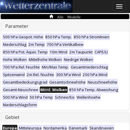
Toggle
naviga
Alle Modelle
Parameter
500 hPa Geopot. Höhe
850 hPa Temp.
850 hPa Stromlinien
Niederschlag
2m Temp
700 hPa Vertikalbew
850 hPa Pot. Äquiv. Temp
10m Wind
2m Taupunkt
CAPE/LI
Hohe Wolken
Mittelhohe Wolken
Niedrige Wolken
700 hPa Rel. Feuchte
Min/Max Temp.
Gesamtniederschlag
Spitzenwind
2m Rel. feuchte
300 hPa Wind
200 hPa Wind
Gesamtbedeckungsgrad
Gesamtschneehöhe
Neuschneehöhe
Gesamt-Neuschnee
Mittl. Wolken
850 hPa Temp. Abweichung
500 hPa Wind
50 hPa Temp
Schnee/Eis
Wellenhoehe
Niederschlagsform
Gebiet
Europa
Mitteleuropa
Nordamerika
Dänemark
Skandinavien