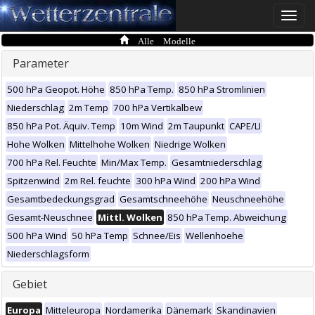
Toggle
naviga
Alle Modelle
Parameter
500 hPa Geopot. Höhe
850 hPa Temp.
850 hPa Stromlinien
Niederschlag
2m Temp
700 hPa Vertikalbew
850 hPa Pot. Äquiv. Temp
10m Wind
2m Taupunkt
CAPE/LI
Hohe Wolken
Mittelhohe Wolken
Niedrige Wolken
700 hPa Rel. Feuchte
Min/Max Temp.
Gesamtniederschlag
Spitzenwind
2m Rel. feuchte
300 hPa Wind
200 hPa Wind
Gesamtbedeckungsgrad
Gesamtschneehöhe
Neuschneehöhe
Gesamt-Neuschnee
Mittl. Wolken
850 hPa Temp. Abweichung
500 hPa Wind
50 hPa Temp
Schnee/Eis
Wellenhoehe
Niederschlagsform
Gebiet
Europa
Mitteleuropa
Nordamerika
Dänemark
Skandinavien