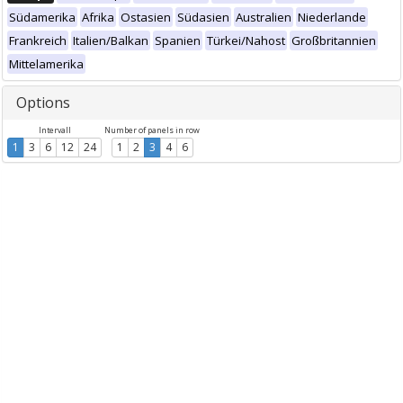
Südamerika
Afrika
Ostasien
Südasien
Australien
Niederlande
Frankreich
Italien/Balkan
Spanien
Türkei/Nahost
Großbritannien
Mittelamerika
Options
Intervall
Number of panels in row
1
3
6
12
24
1
2
3
4
6