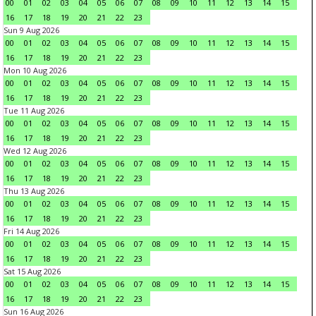
00
01
02
03
04
05
06
07
08
09
10
11
12
13
14
15
16
17
18
19
20
21
22
23
Sun 9 Aug 2026
00
01
02
03
04
05
06
07
08
09
10
11
12
13
14
15
16
17
18
19
20
21
22
23
Mon 10 Aug 2026
00
01
02
03
04
05
06
07
08
09
10
11
12
13
14
15
16
17
18
19
20
21
22
23
Tue 11 Aug 2026
00
01
02
03
04
05
06
07
08
09
10
11
12
13
14
15
16
17
18
19
20
21
22
23
Wed 12 Aug 2026
00
01
02
03
04
05
06
07
08
09
10
11
12
13
14
15
16
17
18
19
20
21
22
23
Thu 13 Aug 2026
00
01
02
03
04
05
06
07
08
09
10
11
12
13
14
15
16
17
18
19
20
21
22
23
Fri 14 Aug 2026
00
01
02
03
04
05
06
07
08
09
10
11
12
13
14
15
16
17
18
19
20
21
22
23
Sat 15 Aug 2026
00
01
02
03
04
05
06
07
08
09
10
11
12
13
14
15
16
17
18
19
20
21
22
23
Sun 16 Aug 2026