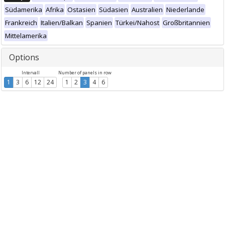
Südamerika
Afrika
Ostasien
Südasien
Australien
Niederlande
Frankreich
Italien/Balkan
Spanien
Türkei/Nahost
Großbritannien
Mittelamerika
Options
Intervall
Number of panels in row
1
3
6
12
24
1
2
3
4
6