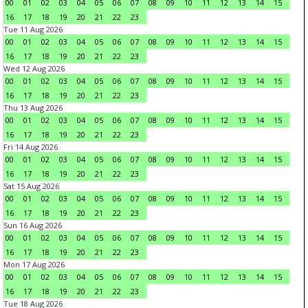
00
01
02
03
04
05
06
07
08
09
10
11
12
13
14
15
16
17
18
19
20
21
22
23
Tue 11 Aug 2026
00
01
02
03
04
05
06
07
08
09
10
11
12
13
14
15
16
17
18
19
20
21
22
23
Wed 12 Aug 2026
00
01
02
03
04
05
06
07
08
09
10
11
12
13
14
15
16
17
18
19
20
21
22
23
Thu 13 Aug 2026
00
01
02
03
04
05
06
07
08
09
10
11
12
13
14
15
16
17
18
19
20
21
22
23
Fri 14 Aug 2026
00
01
02
03
04
05
06
07
08
09
10
11
12
13
14
15
16
17
18
19
20
21
22
23
Sat 15 Aug 2026
00
01
02
03
04
05
06
07
08
09
10
11
12
13
14
15
16
17
18
19
20
21
22
23
Sun 16 Aug 2026
00
01
02
03
04
05
06
07
08
09
10
11
12
13
14
15
16
17
18
19
20
21
22
23
Mon 17 Aug 2026
00
01
02
03
04
05
06
07
08
09
10
11
12
13
14
15
16
17
18
19
20
21
22
23
Tue 18 Aug 2026