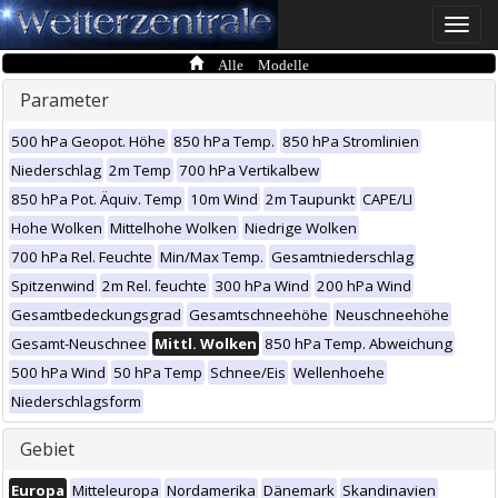
Toggle
naviga
Alle Modelle
Parameter
500 hPa Geopot. Höhe
850 hPa Temp.
850 hPa Stromlinien
Niederschlag
2m Temp
700 hPa Vertikalbew
850 hPa Pot. Äquiv. Temp
10m Wind
2m Taupunkt
CAPE/LI
Hohe Wolken
Mittelhohe Wolken
Niedrige Wolken
700 hPa Rel. Feuchte
Min/Max Temp.
Gesamtniederschlag
Spitzenwind
2m Rel. feuchte
300 hPa Wind
200 hPa Wind
Gesamtbedeckungsgrad
Gesamtschneehöhe
Neuschneehöhe
Gesamt-Neuschnee
Mittl. Wolken
850 hPa Temp. Abweichung
500 hPa Wind
50 hPa Temp
Schnee/Eis
Wellenhoehe
Niederschlagsform
Gebiet
Europa
Mitteleuropa
Nordamerika
Dänemark
Skandinavien