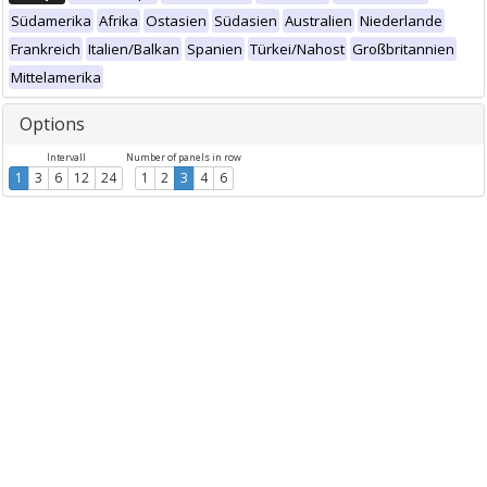
Südamerika
Afrika
Ostasien
Südasien
Australien
Niederlande
Frankreich
Italien/Balkan
Spanien
Türkei/Nahost
Großbritannien
Mittelamerika
Options
Intervall
Number of panels in row
1
3
6
12
24
1
2
3
4
6