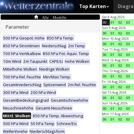
Top Karten
Diagr
Alle Modelle
Sat 8 Aug 2026
00
01
02
03
Parameter
Sun 9 Aug 2026
00
01
02
03
500 hPa Geopot. Höhe
850 hPa Temp.
Mon 10 Aug 2026
00
01
02
03
850 hPa Stromlinien
Niederschlag
2m Temp
Tue 11 Aug 2026
700 hPa Vertikalbew
850 hPa Pot. Äquiv. Temp
00
01
02
03
Wed 12 Aug 2026
10m Wind
2m Taupunkt
CAPE/LI
Hohe Wolken
00
01
02
03
Mittelhohe Wolken
Niedrige Wolken
Thu 13 Aug 2026
00
01
02
03
700 hPa Rel. Feuchte
Min/Max Temp.
Fri 14 Aug 2026
Gesamtniederschlag
Spitzenwind
2m Rel. feuchte
00
01
02
03
300 hPa Wind
200 hPa Wind
Sat 15 Aug 2026
00
01
02
03
Gesamtbedeckungsgrad
Gesamtschneehöhe
Sun 16 Aug 2026
Neuschneehöhe
Gesamt-Neuschnee
00
01
02
03
Mon 17 Aug 2026
Mittl. Wolken
850 hPa Temp. Abweichung
00
01
02
03
500 hPa Wind
50 hPa Temp
Schnee/Eis
Wellenhoehe
Niederschlagsform