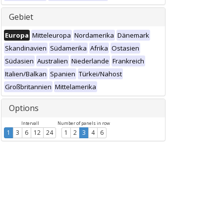
Gebiet
Europa
Mitteleuropa
Nordamerika
Dänemark
Skandinavien
Südamerika
Afrika
Ostasien
Südasien
Australien
Niederlande
Frankreich
Italien/Balkan
Spanien
Türkei/Nahost
Großbritannien
Mittelamerika
Options
Intervall
Number of panels in row
1
3
6
12
24
1
2
3
4
6