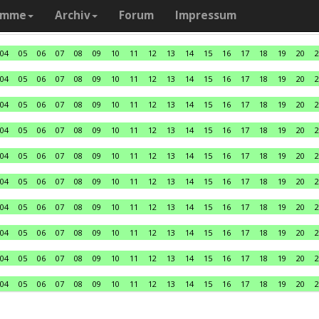
amme
Archiv
Forum
Impressum
04
05
06
07
08
09
10
11
12
13
14
15
16
17
18
19
20
2
04
05
06
07
08
09
10
11
12
13
14
15
16
17
18
19
20
2
04
05
06
07
08
09
10
11
12
13
14
15
16
17
18
19
20
2
04
05
06
07
08
09
10
11
12
13
14
15
16
17
18
19
20
2
04
05
06
07
08
09
10
11
12
13
14
15
16
17
18
19
20
2
04
05
06
07
08
09
10
11
12
13
14
15
16
17
18
19
20
2
04
05
06
07
08
09
10
11
12
13
14
15
16
17
18
19
20
2
04
05
06
07
08
09
10
11
12
13
14
15
16
17
18
19
20
2
04
05
06
07
08
09
10
11
12
13
14
15
16
17
18
19
20
2
04
05
06
07
08
09
10
11
12
13
14
15
16
17
18
19
20
2