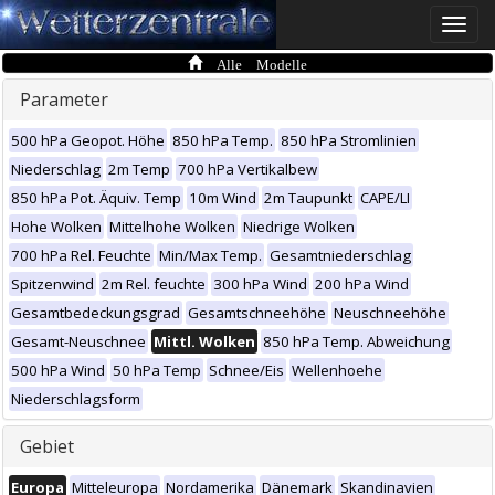
Toggle
naviga
Alle Modelle
Parameter
500 hPa Geopot. Höhe
850 hPa Temp.
850 hPa Stromlinien
Niederschlag
2m Temp
700 hPa Vertikalbew
850 hPa Pot. Äquiv. Temp
10m Wind
2m Taupunkt
CAPE/LI
Hohe Wolken
Mittelhohe Wolken
Niedrige Wolken
700 hPa Rel. Feuchte
Min/Max Temp.
Gesamtniederschlag
Spitzenwind
2m Rel. feuchte
300 hPa Wind
200 hPa Wind
Gesamtbedeckungsgrad
Gesamtschneehöhe
Neuschneehöhe
Gesamt-Neuschnee
Mittl. Wolken
850 hPa Temp. Abweichung
500 hPa Wind
50 hPa Temp
Schnee/Eis
Wellenhoehe
Niederschlagsform
Gebiet
Europa
Mitteleuropa
Nordamerika
Dänemark
Skandinavien