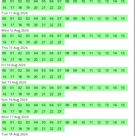
00
01
02
03
04
05
06
07
08
09
10
11
12
13
14
15
16
17
18
19
20
21
22
23
Tue 11 Aug 2026
00
01
02
03
04
05
06
07
08
09
10
11
12
13
14
15
16
17
18
19
20
21
22
23
Wed 12 Aug 2026
00
01
02
03
04
05
06
07
08
09
10
11
12
13
14
15
16
17
18
19
20
21
22
23
Thu 13 Aug 2026
00
01
02
03
04
05
06
07
08
09
10
11
12
13
14
15
16
17
18
19
20
21
22
23
Fri 14 Aug 2026
00
01
02
03
04
05
06
07
08
09
10
11
12
13
14
15
16
17
18
19
20
21
22
23
Sat 15 Aug 2026
00
01
02
03
04
05
06
07
08
09
10
11
12
13
14
15
16
17
18
19
20
21
22
23
Sun 16 Aug 2026
00
01
02
03
04
05
06
07
08
09
10
11
12
13
14
15
16
17
18
19
20
21
22
23
Mon 17 Aug 2026
00
01
02
03
04
05
06
07
08
09
10
11
12
13
14
15
16
17
18
19
20
21
22
23
Tue 18 Aug 2026