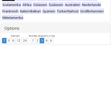
Südamerika
Afrika
Ostasien
Südasien
Australien
Niederlande
Frankreich
Italien/Balkan
Spanien
Türkei/Nahost
Großbritannien
Mittelamerika
Options
Intervall
Number of panels in row
1
3
6
12
24
1
2
3
4
6