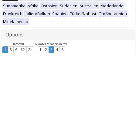
Südamerika
Afrika
Ostasien
Südasien
Australien
Niederlande
Frankreich
Italien/Balkan
Spanien
Türkei/Nahost
Großbritannien
Mittelamerika
Options
Intervall
Number of panels in row
1
3
6
12
24
1
2
3
4
6