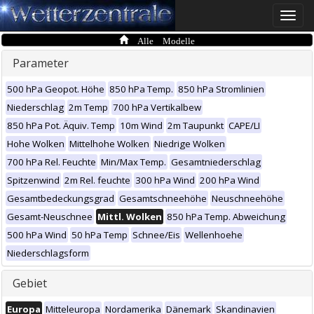
Toggle
naviga
Alle Modelle
Parameter
500 hPa Geopot. Höhe
850 hPa Temp.
850 hPa Stromlinien
Niederschlag
2m Temp
700 hPa Vertikalbew
850 hPa Pot. Äquiv. Temp
10m Wind
2m Taupunkt
CAPE/LI
Hohe Wolken
Mittelhohe Wolken
Niedrige Wolken
700 hPa Rel. Feuchte
Min/Max Temp.
Gesamtniederschlag
Spitzenwind
2m Rel. feuchte
300 hPa Wind
200 hPa Wind
Gesamtbedeckungsgrad
Gesamtschneehöhe
Neuschneehöhe
Gesamt-Neuschnee
Mittl. Wolken
850 hPa Temp. Abweichung
500 hPa Wind
50 hPa Temp
Schnee/Eis
Wellenhoehe
Niederschlagsform
Gebiet
Europa
Mitteleuropa
Nordamerika
Dänemark
Skandinavien