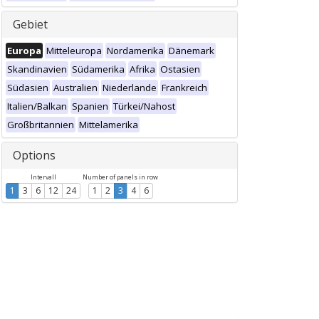
Gebiet
Europa
Mitteleuropa
Nordamerika
Dänemark
Skandinavien
Südamerika
Afrika
Ostasien
Südasien
Australien
Niederlande
Frankreich
Italien/Balkan
Spanien
Türkei/Nahost
Großbritannien
Mittelamerika
Options
Intervall
Number of panels in row
1
3
6
12
24
1
2
3
4
6