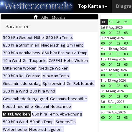
Top Karten
Diagr
Alle Modelle
18
19
20
21
Parameter
Sat 8 Aug 2026
00
01
02
03
500 hPa Geopot. Höhe
850 hPa Temp.
Sun 9 Aug 2026
00
01
02
03
850 hPa Stromlinien
Niederschlag
2m Temp
Mon 10 Aug 2026
700 hPa Vertikalbew
850 hPa Pot. Äquiv. Temp
00
01
02
03
Tue 11 Aug 2026
10m Wind
2m Taupunkt
CAPE/LI
Hohe Wolken
00
01
02
03
Mittelhohe Wolken
Niedrige Wolken
Wed 12 Aug 2026
00
01
02
03
700 hPa Rel. Feuchte
Min/Max Temp.
Thu 13 Aug 2026
Gesamtniederschlag
Spitzenwind
2m Rel. feuchte
00
01
02
03
300 hPa Wind
200 hPa Wind
Fri 14 Aug 2026
00
01
02
03
Gesamtbedeckungsgrad
Gesamtschneehöhe
Sat 15 Aug 2026
Neuschneehöhe
Gesamt-Neuschnee
00
01
02
03
Sun 16 Aug 2026
Mittl. Wolken
850 hPa Temp. Abweichung
00
01
02
03
500 hPa Wind
50 hPa Temp
Schnee/Eis
Wellenhoehe
Niederschlagsform