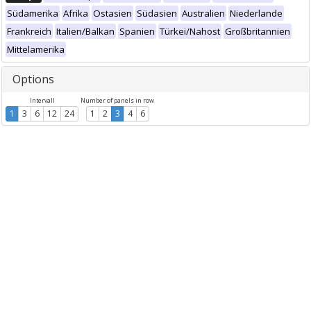
Südamerika
Afrika
Ostasien
Südasien
Australien
Niederlande
Frankreich
Italien/Balkan
Spanien
Türkei/Nahost
Großbritannien
Mittelamerika
Options
Intervall
Number of panels in row
1
3
6
12
24
1
2
3
4
6