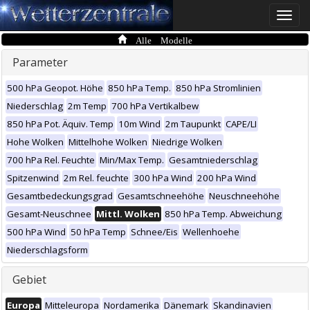
Toggle
naviga
Alle Modelle
Parameter
500 hPa Geopot. Höhe
850 hPa Temp.
850 hPa Stromlinien
Niederschlag
2m Temp
700 hPa Vertikalbew
850 hPa Pot. Äquiv. Temp
10m Wind
2m Taupunkt
CAPE/LI
Hohe Wolken
Mittelhohe Wolken
Niedrige Wolken
700 hPa Rel. Feuchte
Min/Max Temp.
Gesamtniederschlag
Spitzenwind
2m Rel. feuchte
300 hPa Wind
200 hPa Wind
Gesamtbedeckungsgrad
Gesamtschneehöhe
Neuschneehöhe
Gesamt-Neuschnee
Mittl. Wolken
850 hPa Temp. Abweichung
500 hPa Wind
50 hPa Temp
Schnee/Eis
Wellenhoehe
Niederschlagsform
Gebiet
Europa
Mitteleuropa
Nordamerika
Dänemark
Skandinavien