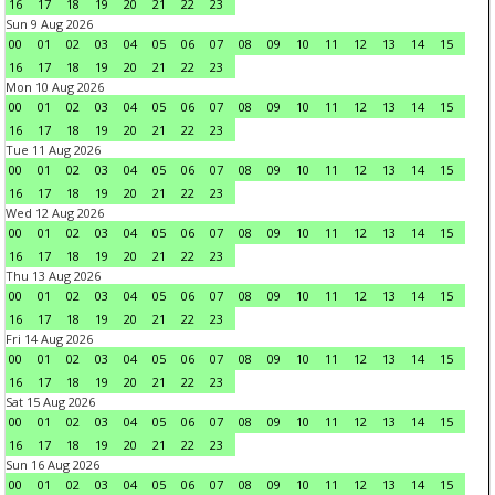
16
17
18
19
20
21
22
23
Sun 9 Aug 2026
00
01
02
03
04
05
06
07
08
09
10
11
12
13
14
15
16
17
18
19
20
21
22
23
Mon 10 Aug 2026
00
01
02
03
04
05
06
07
08
09
10
11
12
13
14
15
16
17
18
19
20
21
22
23
Tue 11 Aug 2026
00
01
02
03
04
05
06
07
08
09
10
11
12
13
14
15
16
17
18
19
20
21
22
23
Wed 12 Aug 2026
00
01
02
03
04
05
06
07
08
09
10
11
12
13
14
15
16
17
18
19
20
21
22
23
Thu 13 Aug 2026
00
01
02
03
04
05
06
07
08
09
10
11
12
13
14
15
16
17
18
19
20
21
22
23
Fri 14 Aug 2026
00
01
02
03
04
05
06
07
08
09
10
11
12
13
14
15
16
17
18
19
20
21
22
23
Sat 15 Aug 2026
00
01
02
03
04
05
06
07
08
09
10
11
12
13
14
15
16
17
18
19
20
21
22
23
Sun 16 Aug 2026
00
01
02
03
04
05
06
07
08
09
10
11
12
13
14
15