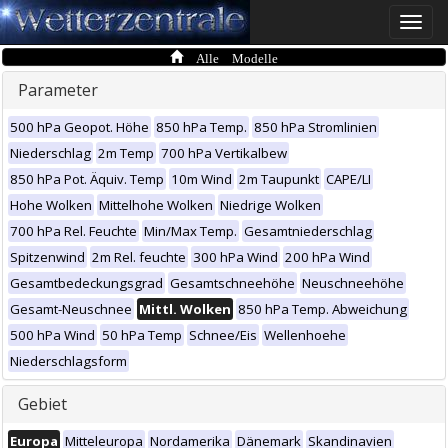
Toggle
naviga
Alle Modelle
Parameter
500 hPa Geopot. Höhe
850 hPa Temp.
850 hPa Stromlinien
Niederschlag
2m Temp
700 hPa Vertikalbew
850 hPa Pot. Äquiv. Temp
10m Wind
2m Taupunkt
CAPE/LI
Hohe Wolken
Mittelhohe Wolken
Niedrige Wolken
700 hPa Rel. Feuchte
Min/Max Temp.
Gesamtniederschlag
Spitzenwind
2m Rel. feuchte
300 hPa Wind
200 hPa Wind
Gesamtbedeckungsgrad
Gesamtschneehöhe
Neuschneehöhe
Gesamt-Neuschnee
Mittl. Wolken
850 hPa Temp. Abweichung
500 hPa Wind
50 hPa Temp
Schnee/Eis
Wellenhoehe
Niederschlagsform
Gebiet
Europa
Mitteleuropa
Nordamerika
Dänemark
Skandinavien