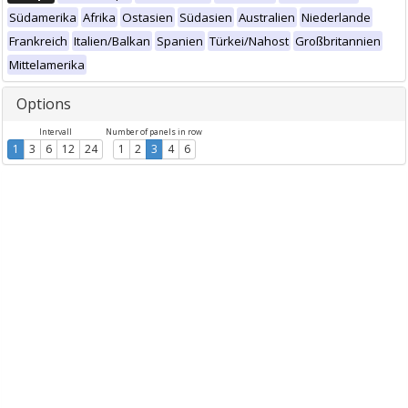
Südamerika
Afrika
Ostasien
Südasien
Australien
Niederlande
Frankreich
Italien/Balkan
Spanien
Türkei/Nahost
Großbritannien
Mittelamerika
Options
Intervall
Number of panels in row
1
3
6
12
24
1
2
3
4
6