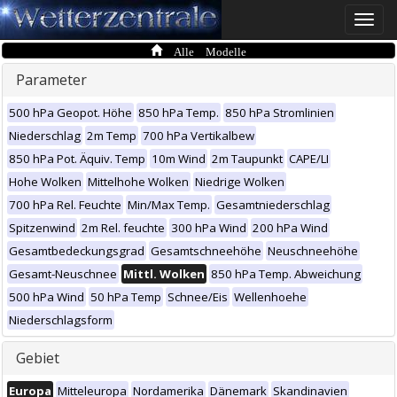
Toggle
naviga
Alle Modelle
Parameter
500 hPa Geopot. Höhe
850 hPa Temp.
850 hPa Stromlinien
Niederschlag
2m Temp
700 hPa Vertikalbew
850 hPa Pot. Äquiv. Temp
10m Wind
2m Taupunkt
CAPE/LI
Hohe Wolken
Mittelhohe Wolken
Niedrige Wolken
700 hPa Rel. Feuchte
Min/Max Temp.
Gesamtniederschlag
Spitzenwind
2m Rel. feuchte
300 hPa Wind
200 hPa Wind
Gesamtbedeckungsgrad
Gesamtschneehöhe
Neuschneehöhe
Gesamt-Neuschnee
Mittl. Wolken
850 hPa Temp. Abweichung
500 hPa Wind
50 hPa Temp
Schnee/Eis
Wellenhoehe
Niederschlagsform
Gebiet
Europa
Mitteleuropa
Nordamerika
Dänemark
Skandinavien