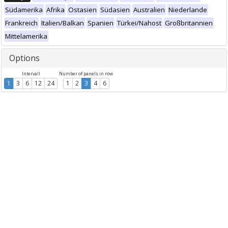
Südamerika
Afrika
Ostasien
Südasien
Australien
Niederlande
Frankreich
Italien/Balkan
Spanien
Türkei/Nahost
Großbritannien
Mittelamerika
Options
Intervall
Number of panels in row
1
3
6
12
24
1
2
3
4
6