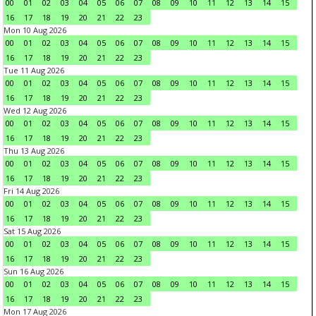
00
01
02
03
04
05
06
07
08
09
10
11
12
13
14
15
16
17
18
19
20
21
22
23
Mon 10 Aug 2026
00
01
02
03
04
05
06
07
08
09
10
11
12
13
14
15
16
17
18
19
20
21
22
23
Tue 11 Aug 2026
00
01
02
03
04
05
06
07
08
09
10
11
12
13
14
15
16
17
18
19
20
21
22
23
Wed 12 Aug 2026
00
01
02
03
04
05
06
07
08
09
10
11
12
13
14
15
16
17
18
19
20
21
22
23
Thu 13 Aug 2026
00
01
02
03
04
05
06
07
08
09
10
11
12
13
14
15
16
17
18
19
20
21
22
23
Fri 14 Aug 2026
00
01
02
03
04
05
06
07
08
09
10
11
12
13
14
15
16
17
18
19
20
21
22
23
Sat 15 Aug 2026
00
01
02
03
04
05
06
07
08
09
10
11
12
13
14
15
16
17
18
19
20
21
22
23
Sun 16 Aug 2026
00
01
02
03
04
05
06
07
08
09
10
11
12
13
14
15
16
17
18
19
20
21
22
23
Mon 17 Aug 2026