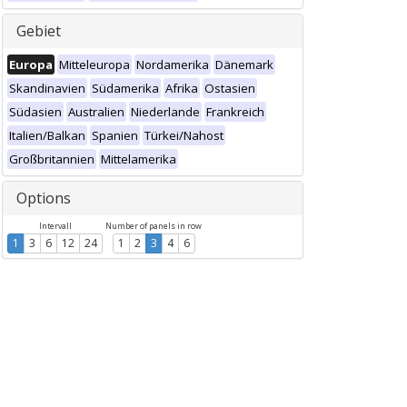
Gebiet
Europa
Mitteleuropa
Nordamerika
Dänemark
Skandinavien
Südamerika
Afrika
Ostasien
Südasien
Australien
Niederlande
Frankreich
Italien/Balkan
Spanien
Türkei/Nahost
Großbritannien
Mittelamerika
Options
Intervall
Number of panels in row
1
3
6
12
24
1
2
3
4
6