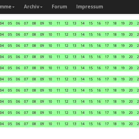
amme
Archiv
Forum
Impressum
04
05
06
07
08
09
10
11
12
13
14
15
16
17
18
19
20
2
04
05
06
07
08
09
10
11
12
13
14
15
16
17
18
19
20
2
04
05
06
07
08
09
10
11
12
13
14
15
16
17
18
19
20
2
04
05
06
07
08
09
10
11
12
13
14
15
16
17
18
19
20
2
04
05
06
07
08
09
10
11
12
13
14
15
16
17
18
19
20
2
04
05
06
07
08
09
10
11
12
13
14
15
16
17
18
19
20
2
04
05
06
07
08
09
10
11
12
13
14
15
16
17
18
19
20
2
04
05
06
07
08
09
10
11
12
13
14
15
16
17
18
19
20
2
04
05
06
07
08
09
10
11
12
13
14
15
16
17
18
19
20
2
04
05
06
07
08
09
10
11
12
13
14
15
16
17
18
19
20
2