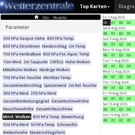
Top Karten
Diagr
Alle Modelle
Fri 7 Aug 2026
00
01
02
03
Parameter
Sat 8 Aug 2026
00
01
02
03
500 hPa Geopot. Höhe
850 hPa Temp.
Sun 9 Aug 2026
00
01
02
03
850 hPa Stromlinien
Niederschlag
2m Temp
Mon 10 Aug 2026
700 hPa Vertikalbew
850 hPa Pot. Äquiv. Temp
00
01
02
03
Tue 11 Aug 2026
10m Wind
2m Taupunkt
CAPE/LI
Hohe Wolken
00
01
02
03
Mittelhohe Wolken
Niedrige Wolken
Wed 12 Aug 2026
00
01
02
03
700 hPa Rel. Feuchte
Min/Max Temp.
Thu 13 Aug 2026
Gesamtniederschlag
Spitzenwind
2m Rel. feuchte
00
01
02
03
300 hPa Wind
200 hPa Wind
Fri 14 Aug 2026
00
01
02
03
Gesamtbedeckungsgrad
Gesamtschneehöhe
Sat 15 Aug 2026
Neuschneehöhe
Gesamt-Neuschnee
00
01
02
03
Sun 16 Aug 2026
Mittl. Wolken
850 hPa Temp. Abweichung
00
01
02
03
500 hPa Wind
50 hPa Temp
Schnee/Eis
Wellenhoehe
Niederschlagsform