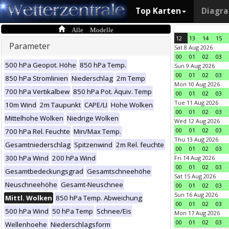
Top Karten
Diagr
Alle Modelle
12
13
14
15
Parameter
Sat 8 Aug 2026
00
01
02
03
500 hPa Geopot. Höhe
850 hPa Temp.
Sun 9 Aug 2026
00
01
02
03
850 hPa Stromlinien
Niederschlag
2m Temp
Mon 10 Aug 2026
700 hPa Vertikalbew
850 hPa Pot. Äquiv. Temp
00
01
02
03
Tue 11 Aug 2026
10m Wind
2m Taupunkt
CAPE/LI
Hohe Wolken
00
01
02
03
Mittelhohe Wolken
Niedrige Wolken
Wed 12 Aug 2026
00
01
02
03
700 hPa Rel. Feuchte
Min/Max Temp.
Thu 13 Aug 2026
Gesamtniederschlag
Spitzenwind
2m Rel. feuchte
00
01
02
03
300 hPa Wind
200 hPa Wind
Fri 14 Aug 2026
00
01
02
03
Gesamtbedeckungsgrad
Gesamtschneehöhe
Sat 15 Aug 2026
Neuschneehöhe
Gesamt-Neuschnee
00
01
02
03
Sun 16 Aug 2026
Mittl. Wolken
850 hPa Temp. Abweichung
00
01
02
03
500 hPa Wind
50 hPa Temp
Schnee/Eis
Mon 17 Aug 2026
00
01
02
03
Wellenhoehe
Niederschlagsform