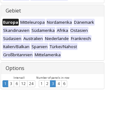
Gebiet
Europa
Mitteleuropa
Nordamerika
Dänemark
Skandinavien
Südamerika
Afrika
Ostasien
Südasien
Australien
Niederlande
Frankreich
Italien/Balkan
Spanien
Türkei/Nahost
Großbritannien
Mittelamerika
Options
Intervall
Number of panels in row
1
3
6
12
24
1
2
3
4
6