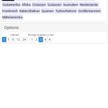
Südamerika
Afrika
Ostasien
Südasien
Australien
Niederlande
Frankreich
Italien/Balkan
Spanien
Türkei/Nahost
Großbritannien
Mittelamerika
Options
Intervall
Number of panels in row
1
3
6
12
24
1
2
3
4
6