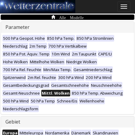
Toggle
naviga
Alle Modelle
Parameter
500 hPa Geopot. Höhe
850 hPa Temp.
850 hPa Stromlinien
Niederschlag
2m Temp
700 hPa Vertikalbew
850 hPa Pot. Äquiv. Temp
10m Wind
2m Taupunkt
CAPE/LI
Hohe Wolken
Mittelhohe Wolken
Niedrige Wolken
700 hPa Rel. Feuchte
Min/Max Temp.
Gesamtniederschlag
Spitzenwind
2m Rel. feuchte
300 hPa Wind
200 hPa Wind
Gesamtbedeckungsgrad
Gesamtschneehöhe
Neuschneehöhe
Gesamt-Neuschnee
Mittl. Wolken
850 hPa Temp. Abweichung
500 hPa Wind
50 hPa Temp
Schnee/Eis
Wellenhoehe
Niederschlagsform
Gebiet
Europa
Mitteleuropa
Nordamerika
Dänemark
Skandinavien